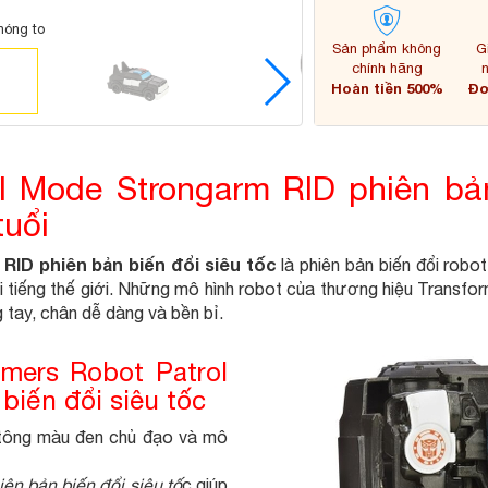
hóng to
Sản phẩm không
G
chính hãng
Hoàn tiền 500%
Đơ
ol Mode Strongarm RID phiên bản
tuổi
ID phiên bản biến đổi siêu tốc
là phiên bản biến đổi robo
ổi tiếng thế giới. Những mô hình robot của thương hiệu Transfor
 tay, chân dễ dàng và bền bỉ.
rmers Robot Patrol
iến đổi siêu tốc
t tông màu đen chủ đạo và mô
iên bản biến đổi siêu tố
c giúp