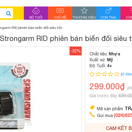
ĐỘ TUỔI
CHỦ ĐỀ
THƯƠNG HIỆU
CON TRAI
CON
ngarm RID phiên bản biến đổi siêu tốc
Strongarm RID phiên bản biến đổi siêu 
-32%
Nhựa
Chất liệu:
Mỹ
Xuất xứ:
4+
Độ Tuổi:
(
0 đán
299.000₫
(Đ
439.0
Giá trước đây
TR
Mã sản phẩm:
(024)62
Gọi mua
CAM KẾT B