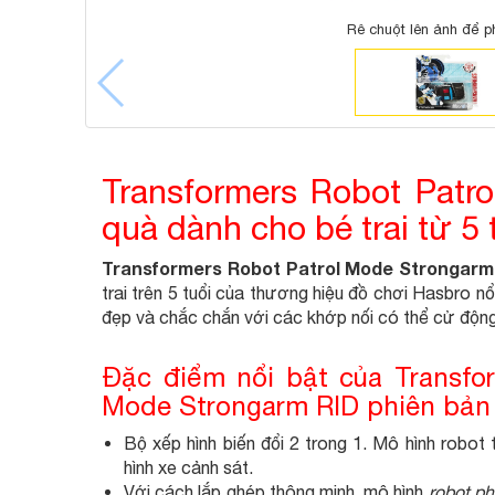
Rê chuột lên ảnh để p
Transformers Robot Patr
quà dành cho bé trai từ 5 
Transformers Robot Patrol Mode Strongarm R
trai trên 5 tuổi của thương hiệu đồ chơi Hasbro n
đẹp và chắc chắn với các khớp nối có thể cử động
Đặc điểm nổi bật của Transfo
Mode Strongarm RID phiên bản b
Bộ xếp hình biến đổi 2 trong 1. Mô hình robo
hình xe cảnh sát.
Với cách lắp ghép thông minh, mô hình
robot ph