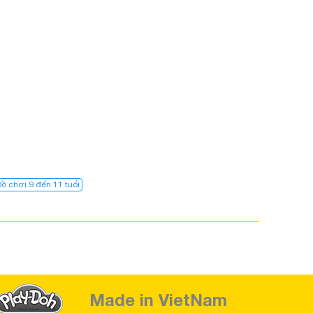
ồ chơi 9 đến 11 tuổi
Made in VietNam