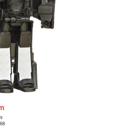
ẩm
rs
68