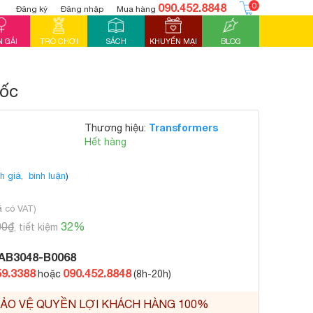
090.452.8848
0
Đăng ký
Đăng nhập
Mua hàng
 GÁI
TRÒ CHƠI
SÁCH
KHUYẾN MẠI
BLOG
tốc
Transformers
Thương hiệu:
Hết hàng
h giá,
bình luận
)
ã có VAT)
00₫
32%
, tiết kiệm
AB3048-B0068
59.3388
090.452.8848
hoặc
(8h-20h)
ẢO VỆ QUYỀN LỢI KHÁCH HÀNG 100%