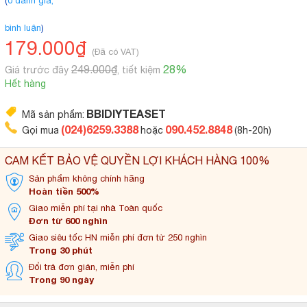
(
0 đánh giá,
bình luận
)
179.000₫
(Đã có VAT)
249.000₫
28%
Giá trước đây
, tiết kiệm
Hết hàng
BBIDIYTEASET
Mã sản phẩm:
(024)6259.3388
090.452.8848
Gọi mua
hoặc
(8h-20h)
CAM KẾT BẢO VỆ QUYỀN LỢI KHÁCH HÀNG 100%
Sản phẩm không
chính hãng
Hoàn tiền 500%
Giao miễn phí tại
nhà Toàn quốc
Đơn từ 600 nghìn
Giao siêu tốc HN miễn
phí đơn từ 250 nghìn
Trong 30 phút
Đổi trả đơn
giản, miễn phí
Trong 90 ngày