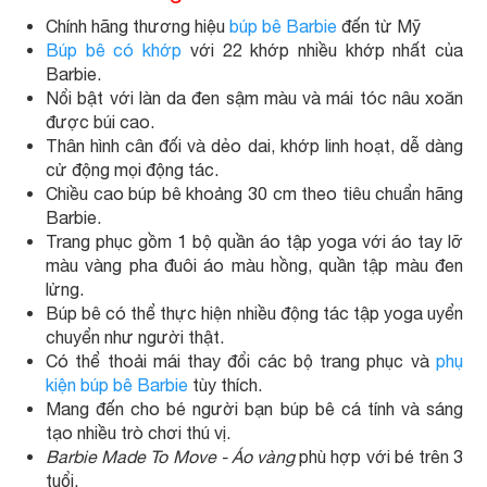
Chính hãng thương hiệu
búp bê Barbie
đến từ Mỹ
Búp bê có khớp
với 22 khớp nhiều khớp nhất của
Barbie.
Nổi bật với làn da đen sậm màu và mái tóc nâu xoăn
được búi cao.
Thân hình cân đối và dẻo dai, khớp linh hoạt, dễ dàng
cử động mọi động tác.
Chiều cao búp bê khoảng 30 cm theo tiêu chuẩn hãng
Barbie.
Trang phục gồm 1 bộ quần áo tập yoga với áo tay lỡ
màu vàng pha đuôi áo màu hồng, quần tập màu đen
lửng.
Búp bê có thể thực hiện nhiều động tác tập yoga uyển
chuyển như người thật.
Có thể thoải mái thay đổi các bộ trang phục và
phụ
kiện búp bê Barbie
tùy thích.
Mang đến cho bé người bạn búp bê cá tính và sáng
tạo nhiều trò chơi thú vị.
Barbie Made To Move - Áo vàng
phù hợp với bé trên 3
tuổi.