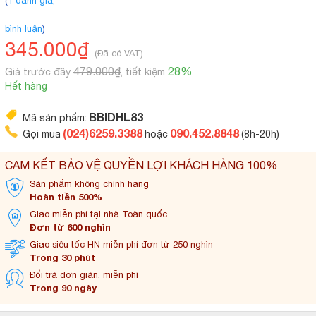
(
1 đánh giá,
bình luận
)
345.000₫
(Đã có VAT)
479.000₫
28%
Giá trước đây
, tiết kiệm
Hết hàng
BBIDHL83
Mã sản phẩm:
(024)6259.3388
090.452.8848
Gọi mua
hoặc
(8h-20h)
CAM KẾT BẢO VỆ QUYỀN LỢI KHÁCH HÀNG 100%
Sản phẩm không
chính hãng
Hoàn tiền 500%
Giao miễn phí tại
nhà Toàn quốc
Đơn từ 600 nghìn
Giao siêu tốc HN miễn
phí đơn từ 250 nghìn
Trong 30 phút
Đổi trả đơn
giản, miễn phí
Trong 90 ngày