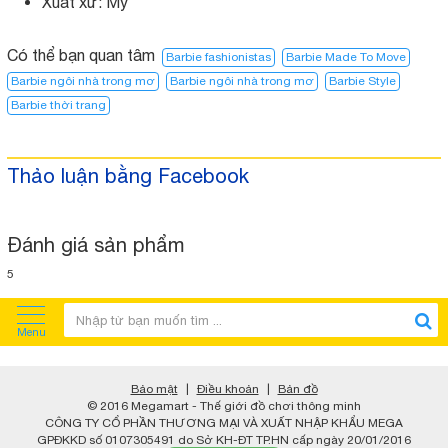
Xuất xứ: Mỹ
Có thể bạn quan tâm
Barbie fashionistas
Barbie Made To Move
Barbie ngôi nhà trong mơ
Barbie ngôi nhà trong mơ​
Barbie Style
Barbie thời trang
Thảo luận bằng Facebook
Đánh giá sản phẩm
5
Menu
Bảo mật
|
Điều khoản
|
Bản đồ
© 2016 Megamart - Thế giới đồ chơi thông minh
CÔNG TY CỔ PHẦN THƯƠNG MẠI VÀ XUẤT NHẬP KHẨU MEGA
GPĐKKD số 0107305491 do Sở KH-ĐT TP.HN cấp ngày 20/01/2016