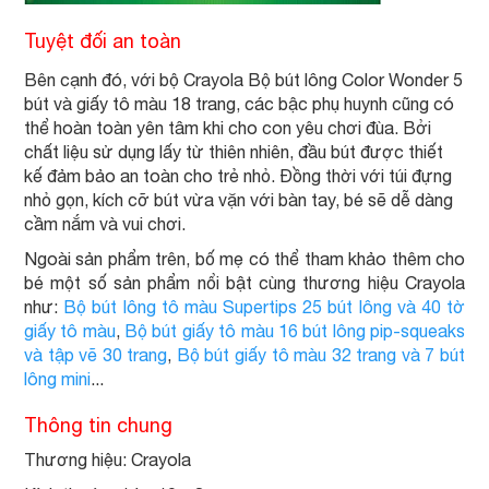
Tuyệt đối an toàn
Bên cạnh đó, với bộ Crayola Bộ bút lông Color Wonder 5
bút và giấy tô màu 18 trang, các bậc phụ huynh cũng có
thể hoàn toàn yên tâm khi cho con yêu chơi đùa. Bởi
chất liệu sử dụng lấy từ thiên nhiên, đầu bút được thiết
kế đảm bảo an toàn cho trẻ nhỏ. Đồng thời với túi đựng
nhỏ gọn, kích cỡ bút vừa vặn với bàn tay, bé sẽ dễ dàng
cầm nắm và vui chơi.
Ngoài sản phẩm trên, bố mẹ có thể tham khảo thêm cho
bé một số sản phẩm nổi bật cùng thương hiệu Crayola
như:
Bộ bút lông tô màu Supertips 25 bút lông và 40 tờ
giấy tô màu
,
Bộ bút giấy tô màu 16 bút lông pip-squeaks
và tập vẽ 30 trang
,
Bộ bút giấy tô màu 32 trang và 7 bút
lông mini
...
Thông tin chung
Thương hiệu: Crayola