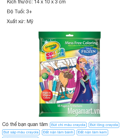
Kích thước: 14 x 10 x 3 cm
Độ Tuổi: 3+
Xuất xứ: Mỹ
Có thể bạn quan tâm
Bút chì màu crayola
Bút lông crayola
Bút sáp màu crayola
Đất nặn làm bánh
Đất nặn làm kem