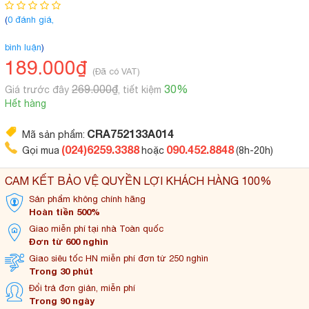
(
0 đánh giá,
bình luận
)
189.000₫
(Đã có VAT)
269.000₫
30%
Giá trước đây
, tiết kiệm
Hết hàng
CRA752133A014
Mã sản phẩm:
(024)6259.3388
090.452.8848
Gọi mua
hoặc
(8h-20h)
CAM KẾT BẢO VỆ QUYỀN LỢI KHÁCH HÀNG 100%
Sản phẩm không
chính hãng
Hoàn tiền 500%
Giao miễn phí tại
nhà Toàn quốc
Đơn từ 600 nghìn
Giao siêu tốc HN miễn
phí đơn từ 250 nghìn
Trong 30 phút
Đổi trả đơn
giản, miễn phí
Trong 90 ngày