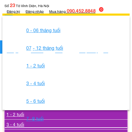
23
Số
Tô Vĩnh Diện, Hà Nội
0
090.452.8848
Đăng ký
Đăng nhập
Mua hàng
Menu
0 - 06 tháng tuổi
Tìm nhanh
07 - 12 tháng tuổi
Con gái
Trò chơi
Sách
Khuyến mại
Blog
1 - 2 tuổi
Độ tuổi
Chủ đề
3 - 4 tuổi
Thương hiệu
0 - 06 tháng tuổi
5 - 6 tuổi
07 - 12 tháng tuổi
1 - 2 tuổi
7 -8 tuổi
3 - 4 tuổi