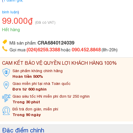
(
1 đánh giá,
bình luận
)
99.000₫
(Đã có VAT)
Hết hàng
CRA6840124039
Mã sản phẩm:
(024)6259.3388
090.452.8848
Gọi mua
hoặc
(8h-20h)
CAM KẾT BẢO VỆ QUYỀN LỢI KHÁCH HÀNG 100%
Sản phẩm không
chính hãng
Hoàn tiền 500%
Giao miễn phí tại
nhà Toàn quốc
Đơn từ 600 nghìn
Giao siêu tốc HN miễn
phí đơn từ 250 nghìn
Trong 30 phút
Đổi trả đơn
giản, miễn phí
Trong 90 ngày
Đặc điểm chính