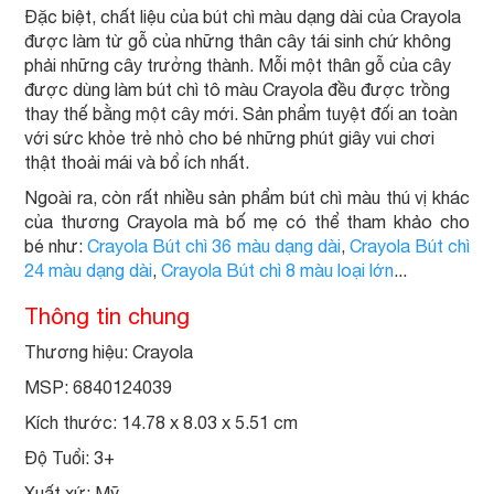
Đặc biệt, chất liệu của bút chì màu dạng dài của Crayola
được làm từ gỗ của những thân cây tái sinh chứ không
phải những cây trưởng thành. Mỗi một thân gỗ của cây
được dùng làm bút chì tô màu Crayola đều được trồng
thay thế bằng một cây mới. Sản phẩm tuyệt đối an toàn
với sức khỏe trẻ nhỏ cho bé những phút giây vui chơi
thật thoải mái và bổ ích nhất.
Ngoài ra, còn rất nhiều sản phẩm bút chì màu thú vị khác
của thương Crayola mà bố mẹ có thể tham khảo cho
bé như:
Crayola Bút chì 36 màu dạng dài
,
Crayola Bút chì
24 màu dạng dài
,
Crayola Bút chì 8 màu loại lớn
...
Thông tin chung
Thương hiệu: Crayola
MSP: 6840124039
Kích thước: 14.78 x 8.03 x 5.51 cm
Độ Tuổi: 3+
Xuất xứ: Mỹ