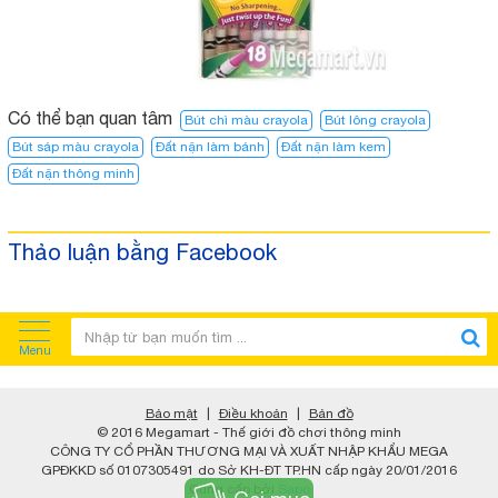
Có thể bạn quan tâm
Bút chì màu crayola
Bút lông crayola
Bút sáp màu crayola
Đất nặn làm bánh
Đất nặn làm kem
Đất nặn thông minh
Thảo luận bằng Facebook
Menu
Bảo mật
|
Điều khoản
|
Bản đồ
© 2016 Megamart - Thế giới đồ chơi thông minh
CÔNG TY CỔ PHẦN THƯƠNG MẠI VÀ XUẤT NHẬP KHẨU MEGA
GPĐKKD số 0107305491 do Sở KH-ĐT TP.HN cấp ngày 20/01/2016
Cung cấp bởi
Sapo