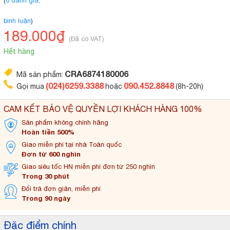
(
0 đánh giá,
bình luận
)
189.000₫
(Đã có VAT)
Hết hàng
CRA6874180006
Mã sản phẩm:
(024)6259.3388
090.452.8848
Gọi mua
hoặc
(8h-20h)
CAM KẾT BẢO VỆ QUYỀN LỢI KHÁCH HÀNG 100%
Sản phẩm không
chính hãng
Hoàn tiền 500%
Giao miễn phí tại
nhà Toàn quốc
Đơn từ 600 nghìn
Giao siêu tốc HN miễn
phí đơn từ 250 nghìn
Trong 30 phút
Đổi trả đơn
giản, miễn phí
Trong 90 ngày
Đặc điểm chính