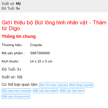
Mỹ
Xuất xứ:
3+
Độ Tuổi:
Giới thiệu bộ Bút lông hình nhân vật - Thám
tử Digo
Thông tin chung
Thương hiệu: Crayola
Mã sản phẩm : 588739A000
Kích thước:
14 x 10 x 3 cm
Độ Tuổi:
3+
Xuất xứ:
Mỹ
Có thể bạn quan tâm
Bút chì màu crayola
Bút lông crayola
Bút sáp màu crayola
Đất nặn làm bánh
Đất nặn làm kem
Đất nặn thông minh