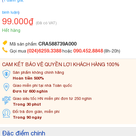
(
1 đánh giá,
bình luận
)
99.000₫
(Đã có VAT)
Hết hàng
CRA588739A000
Mã sản phẩm:
(024)6259.3388
090.452.8848
Gọi mua
hoặc
(8h-20h)
CAM KẾT BẢO VỆ QUYỀN LỢI KHÁCH HÀNG 100%
Sản phẩm không
chính hãng
Hoàn tiền 500%
Giao miễn phí tại
nhà Toàn quốc
Đơn từ 600 nghìn
Giao siêu tốc HN miễn
phí đơn từ 250 nghìn
Trong 30 phút
Đổi trả đơn
giản, miễn phí
Trong 90 ngày
Đặc điểm chính