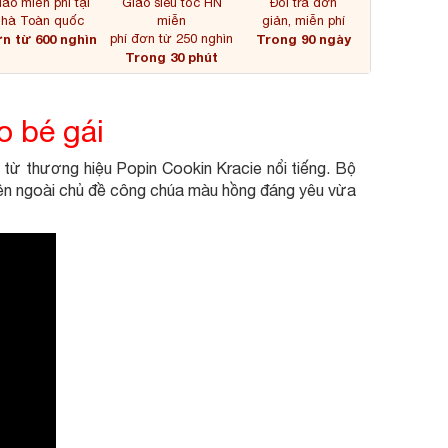
iao miễn phí tại
Giao siêu tốc HN
Đổi trả đơn
nhà Toàn quốc
miễn
giản, miễn phí
n từ 600 nghìn
phí đơn từ 250 nghìn
Trong 90 ngày
Trong 30 phút
 bé gái
 từ thương hiệu Popin Cookin Kracie nổi tiếng. Bộ
 bên ngoài chủ đề công chúa màu hồng đáng yêu vừa