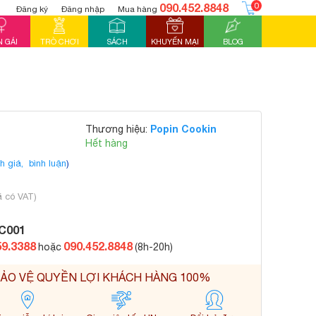
090.452.8848
0
Đăng ký
Đăng nhập
Mua hàng
 GÁI
TRÒ CHƠI
SÁCH
KHUYẾN MẠI
BLOG
Popin Cookin
Thương hiệu:
Hết hàng
h giá,
bình luận
)
ã có VAT)
C001
59.3388
090.452.8848
hoặc
(8h-20h)
ẢO VỆ QUYỀN LỢI KHÁCH HÀNG 100%