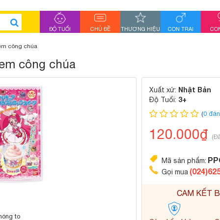
ĐỘ TUỔI
CHỦ ĐỀ
THƯƠNG HIỆU
CON TRAI
CON
Kem công chúa
Kem công chúa
Nhật Bản
Xuất xứ:
3+
Độ Tuổi:
(
0 đán
120.000₫
(Đ
PP
Mã sản phẩm:
(024)62
Gọi mua
CAM KẾT B
hóng to