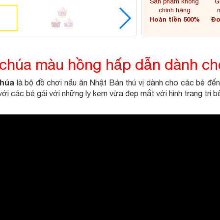
Sản phẩm không
G
chính hãng
Hoàn tiền 500%
Đơ
 chúa màu hồng hấp dẫn dành cho
chúa
là bộ đồ chơi nấu ăn Nhật Bản thú vị dành cho các bé đến
với các bé gái với những ly kem vừa đẹp mắt với hình trang trí