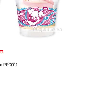
ẩm
in PPC001