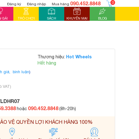
090.452.8848
0
Đăng ký
Đăng nhập
Mua hàng
 GÁI
TRÒ CHƠI
SÁCH
KHUYẾN MẠI
BLOG
Hot Wheels
Thương hiệu:
Hết hàng
h giá,
bình luận
)
ó VAT)
LDHR07
59.3388
090.452.8848
hoặc
(8h-20h)
ẢO VỆ QUYỀN LỢI KHÁCH HÀNG 100%