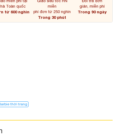
iao miễn phí tại
Giao siêu tốc HN
Đổi trả đơn
nhà Toàn quốc
miễn
giản, miễn phí
n từ 600 nghìn
phí đơn từ 250 nghìn
Trong 90 ngày
Trong 30 phút
Barbie thời trang
m