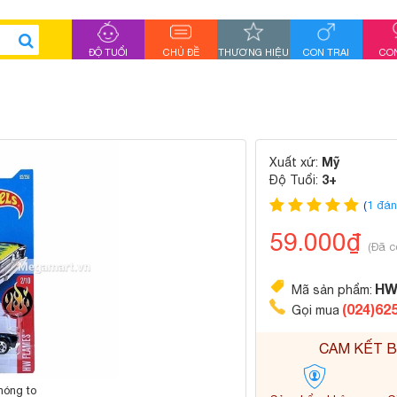
ĐỘ TUỔI
CHỦ ĐỀ
THƯƠNG HIỆU
CON TRAI
CON
Mỹ
Xuất xứ:
3+
Độ Tuổi:
(
1 đán
59.000₫
(Đã c
HW
Mã sản phẩm:
(024)62
Gọi mua
CAM KẾT B
hóng to