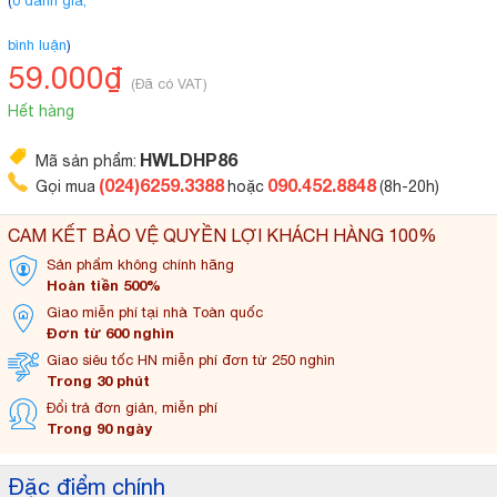
(
0 đánh giá,
bình luận
)
59.000₫
(Đã có VAT)
Hết hàng
HWLDHP86
Mã sản phẩm:
(024)6259.3388
090.452.8848
Gọi mua
hoặc
(8h-20h)
CAM KẾT BẢO VỆ QUYỀN LỢI KHÁCH HÀNG 100%
Sản phẩm không
chính hãng
Hoàn tiền 500%
Giao miễn phí tại
nhà Toàn quốc
Đơn từ 600 nghìn
Giao siêu tốc HN miễn
phí đơn từ 250 nghìn
Trong 30 phút
Đổi trả đơn
giản, miễn phí
Trong 90 ngày
Đặc điểm chính