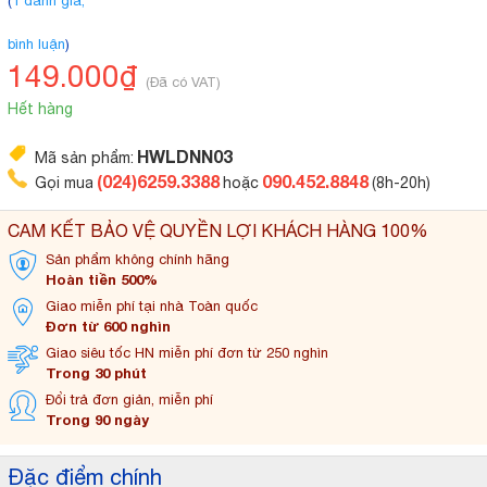
(
1 đánh giá,
bình luận
)
149.000₫
(Đã có VAT)
Hết hàng
HWLDNN03
Mã sản phẩm:
(024)6259.3388
090.452.8848
Gọi mua
hoặc
(8h-20h)
CAM KẾT BẢO VỆ QUYỀN LỢI KHÁCH HÀNG 100%
Sản phẩm không
chính hãng
Hoàn tiền 500%
Giao miễn phí tại
nhà Toàn quốc
Đơn từ 600 nghìn
Giao siêu tốc HN miễn
phí đơn từ 250 nghìn
Trong 30 phút
Đổi trả đơn
giản, miễn phí
Trong 90 ngày
Đặc điểm chính