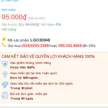
(
2 đánh giá,
bình luận
)
95.000₫
(Đã có VAT)
99.000₫
4%
Giá trước đây
, tiết kiệm
Hết hàng
LGO30348
Mã sản phẩm:
(024)6259.3388
090.452.8848
Gọi mua
hoặc
(8h-20h)
CAM KẾT BẢO VỆ QUYỀN LỢI KHÁCH HÀNG 100%
Sản phẩm không
chính hãng
Hoàn tiền 500%
Giao miễn phí tại
nhà Toàn quốc
Đơn từ 600 nghìn
Giao siêu tốc HN miễn
phí đơn từ 250 nghìn
Trong 30 phút
Đổi trả đơn
giản, miễn phí
Trong 90 ngày