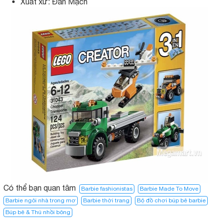
Xuất xứ: Đan Mạch
Có thể bạn quan tâm
Barbie fashionistas
Barbie Made To Move
Barbie ngôi nhà trong mơ​
Barbie thời trang
Bộ đồ chơi búp bê barbie
Búp bê & Thú nhồi bông