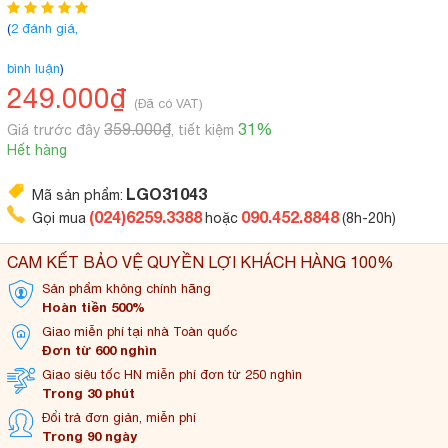
(
2 đánh giá,
bình luận
)
249.000₫
(Đã có VAT)
359.000₫
31%
Giá trước đây
, tiết kiệm
Hết hàng
LGO31043
Mã sản phẩm:
(024)6259.3388
090.452.8848
Gọi mua
hoặc
(8h-20h)
CAM KẾT BẢO VỆ QUYỀN LỢI KHÁCH HÀNG 100%
Sản phẩm không
chính hãng
Hoàn tiền 500%
Giao miễn phí tại
nhà Toàn quốc
Đơn từ 600 nghìn
Giao siêu tốc HN miễn
phí đơn từ 250 nghìn
Trong 30 phút
Đổi trả đơn
giản, miễn phí
Trong 90 ngày