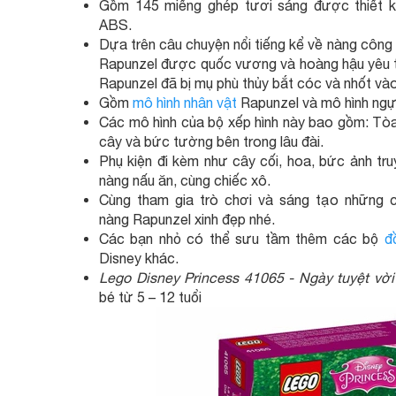
Gồm 145 miếng ghép tươi sáng được thiết kế
ABS.
Dựa trên câu chuyện nổi tiếng kể về nàng công 
Rapunzel được quốc vương và hoàng hậu yêu 
Rapunzel đã bị mụ phù thủy bắt cóc và nhốt vào
Gồm
mô hình nhân vật
Rapunzel và mô hình ng
Các mô hình của bộ xếp hình này bao gồm: Tòa l
cây và bức tường bên trong lâu đài.
Phụ kiện đi kèm như cây cối, hoa, bức ảnh tru
nàng nấu ăn, cùng chiếc xô.
Cùng tham gia trò chơi và sáng tạo những 
nàng Rapunzel xinh đẹp nhé.
Các bạn nhỏ có thể sưu tầm thêm các bộ
đ
Disney khác.
Lego Disney Princess 41065 - Ngày tuyệt vờ
bé từ 5 – 12 tuổi