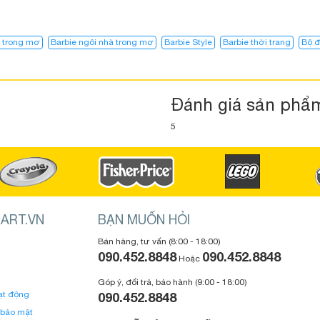
à trong mơ
Barbie ngôi nhà trong mơ​
Barbie Style
Barbie thời trang
Bộ đ
Đánh giá sản phẩ
5
ART.VN
BẠN MUỐN HỎI
Bán hàng, tư vấn (8:00 - 18:00)
090.452.8848
090.452.8848
Hoặc
Góp ý, đổi trả, bảo hành (9:00 - 18:00)
ạt động
090.452.8848
 bảo mật