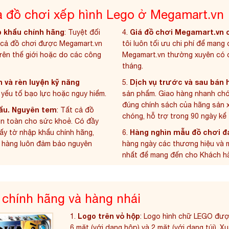
a đồ chơi xếp hình Lego ở Megamart.vn
 khẩu chính hãng
Giá đồ chơi Megamart.vn c
: Tuyệt đối
4.
cả đồ chơi được Megamart.vn
tôi luôn tối ưu chi phí để mang
trên thế giới hoặc do các
công
Megamart.vn thường xuyên có cá
tháng.
n và rèn luyện kỹ năng
Dịch vụ trước và sau bán 
5.
ó yếu tố bạo lực hoặc nguy hiểm.
sản phẩm. Giao hàng nhanh chón
đúng chính sách của hãng sản x
ẩu. Nguyên tem
: Tất cả đồ
chóng, hỗ trợ trong 90 ngày kể
an toàn cho sức khoẻ. Có đầy
Hàng nghìn mẫu đồ chơi đa
ấy tờ nhập khẩu chính hãng,
6.
h hàng luôn đảm bảo nguyên
hàng ngày các thương hiệu và m
nhất để mang đến cho Khách hàng
 chính hãng và hàng nhái
Logo trên vỏ hộp
1.
: Logo hình chữ LEGO được
6 mặt (với dạng hộp) và 2 mặt (với dạng túi). 