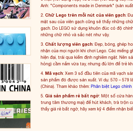
Anh: "Components made in Denmark" (sản xuất
Chữ Lego trên mỗi nút của viên gạch
2.
: Đ
mặt sau của viên gạch cũng sẽ thấy những chữ
gạch. Do LEGO sử dụng khuôn đúc có độ chính 
những chữ nhỏ và sắc nét như vậy.
Chất lượng viên gạch
3.
: Đẹp, bóng, ghép ho
nhận của mọi người khi chơi Lego. Các miếng 
hiện đại, trải qua kiểm định nghiêm ngặt. Nên s
hỏng) cầm nắm vừa tay, nhưng đủ lớn để trẻ khô
Mã vạch
4.
: Xem 3 số đầu tiên của mã vạch sả
sản phẩm đó được sản xuất. Ví dụ: 570 – 579 l
(China). Tham khảo thêm:
Phân biệt Lego chính
Giá sản phẩm rẻ bất ngờ
5.
: Một số cửa hàn
trung tâm thương mại) để hút khách, trà trộn 
thấy giá rẻ bất ngờ, hãy xem kỹ 4 điểm nhận biế