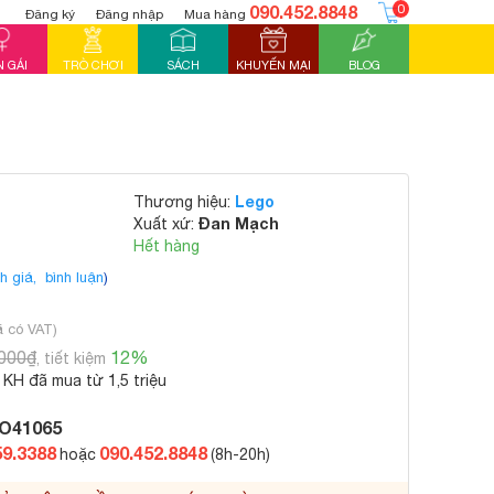
090.452.8848
0
Đăng ký
Đăng nhập
Mua hàng
 GÁI
TRÒ CHƠI
SÁCH
KHUYẾN MẠI
BLOG
Lego
Thương hiệu:
Đan Mạch
Xuất xứ:
Hết hàng
h giá,
bình luận
)
ã có VAT)
.000₫
12%
, tiết kiệm
KH đã mua từ 1,5 triệu
O41065
59.3388
090.452.8848
hoặc
(8h-20h)