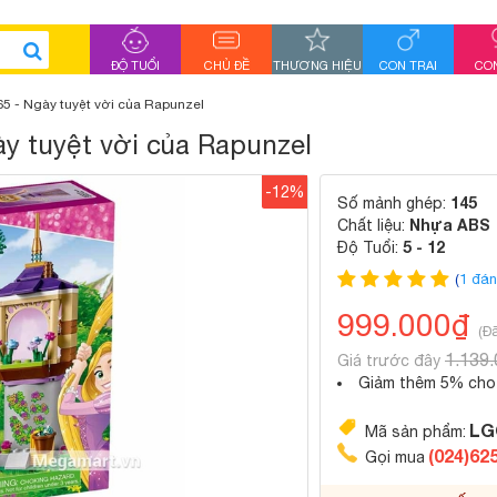
ĐỘ TUỔI
CHỦ ĐỀ
THƯƠNG HIỆU
CON TRAI
CON
65 - Ngày tuyệt vời của Rapunzel
ày tuyệt vời của Rapunzel
-12%
145
Số mảnh ghép:
Nhựa ABS
Chất liệu:
5 - 12
Độ Tuổi:
(
1 đán
999.000₫
(Đ
1.139
Giá trước đây
Giảm thêm 5% cho 
LG
Mã sản phẩm:
(024)62
Gọi mua