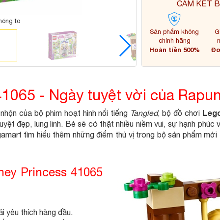
CAM KẾT B
hóng to
Sản phẩm không
G
chính hãng
Hoàn tiền 500%
Đơ
41065 - Ngày tuyệt vời của Rapun
Lego
nhộn của bộ phim hoạt hình nổi tiếng
Tangled
, bộ đồ chơi
t đẹp, lung linh. Bé sẽ có thật nhiều niềm vui, sự hạnh phúc 
amart tìm hiểu thêm những điểm thú vị trong bộ sản phẩm mới
ney Princess 41065
 yêu thích hàng đầu.