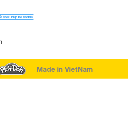
ồ chơi búp bê barbie
m
Made in VietNam