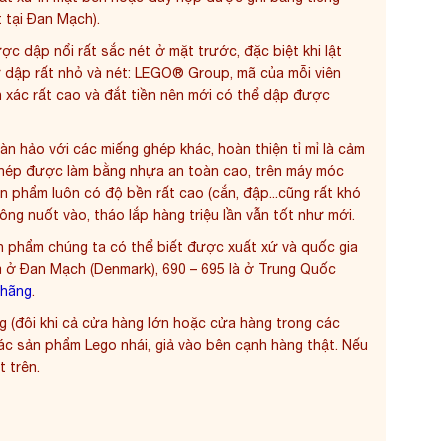
 tại Đan Mạch).
ược dập nổi rất sắc nét ở mặt trước, đặc biệt khi lật
 dập rất nhỏ và nét: LEGO® Group, mã của mỗi viên
xác rất cao và đắt tiền nên mới có thể dập được
àn hảo với các miếng ghép khác, hoàn thiện tỉ mỉ là cảm
ghép được làm bằng nhựa an toàn cao, trên máy móc
ản phẩm luôn có độ bền rất cao (cắn, đập...cũng rất khó
ng nuốt vào, tháo lắp hàng triệu lần vẫn tốt như mới.
n phẩm chúng ta có thể biết được xuất xứ và quốc gia
à ở Đan Mạch (Denmark), 690 – 695 là ở Trung Quốc
 hãng
.
g (đôi khi cả cửa hàng lớn hoặc cửa hàng trong các
các sản phẩm Lego nhái, giả vào bên cạnh hàng thật. Nếu
t trên.