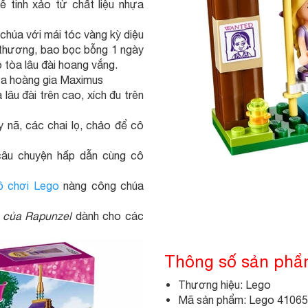
 tinh xảo từ chất liệu nhựa
chúa với mái tóc vàng kỳ diệu
thương, bao bọc bỗng 1 ngày
 tòa lâu đài hoang vắng.
ựa hoàng gia Maximus
âu đài trên cao, xích đu trên
y nã, các chai lọ, chảo để cô
câu chuyện hấp dẫn cùng cô
ồ chơi Lego
nàng công chúa
i của Rapunzel
dành cho các
Thông số sản ph
Thương hiệu: Lego
Mã sản phẩm: Lego 41065