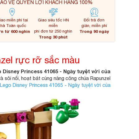
ẢO VỆ QUYỀN LỢI KHÁCH HÀNG 100%
iao miễn phí tại
Giao siêu tốc HN
Đổi trả đơn
nhà Toàn quốc
miễn
giản, miễn phí
n từ 600 nghìn
phí đơn từ 250 nghìn
Trong 90 ngày
Trong 30 phút
zel rực rỡ sắc màu
 Disney Princess 41065 - Ngày tuyệt vời của
và sôi nổi, hoạt bát cùng nàng công chúa Rapunzel
Lego Disney Princess 41065 - Ngày tuyệt vời của