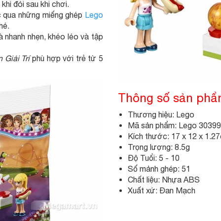
hi đói sau khi chơi.
ộc qua những miếng ghép
Lego
hé.
à nhanh nhẹn, khéo léo và tập
 Giải Trí
phù hợp với trẻ từ 5
Thông số sản ph
Thương hiệu: Lego
Mã sản phẩm: Lego 30399
Kích thước: 17 x 12 x 1.2
Trọng lượng: 8.5g
Độ Tuổi: 5 - 10
Số mảnh ghép: 51
Chất liệu: Nhựa ABS
Xuất xứ: Đan Mạch