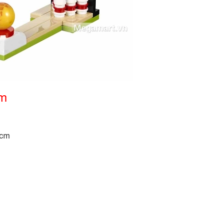
ẩm
7cm