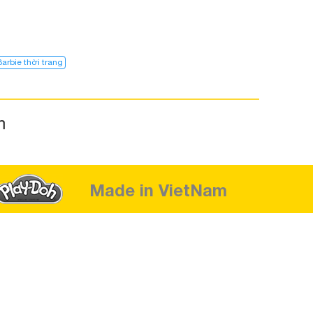
Barbie thời trang
m
Made in VietNam