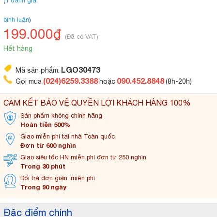
(
1 đánh giá,
bình luận
)
199.000₫
(Đã có VAT)
Hết hàng
LGO30473
Mã sản phẩm:
(024)6259.3388
090.452.8848
Gọi mua
hoặc
(8h-20h)
CAM KẾT BẢO VỆ QUYỀN LỢI KHÁCH HÀNG 100%
Sản phẩm không
chính hãng
Hoàn tiền 500%
Giao miễn phí tại
nhà Toàn quốc
Đơn từ 600 nghìn
Giao siêu tốc HN miễn
phí đơn từ 250 nghìn
Trong 30 phút
Đổi trả đơn
giản, miễn phí
Trong 90 ngày
Đặc điểm chính