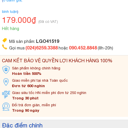
(
0 đánh giá,
bình luận
)
179.000₫
(Đã có VAT)
Hết hàng
LGO41519
Mã sản phẩm:
(024)6259.3388
090.452.8848
Gọi mua
hoặc
(8h-20h)
CAM KẾT BẢO VỆ QUYỀN LỢI KHÁCH HÀNG 100%
Sản phẩm không
chính hãng
Hoàn tiền 500%
Giao miễn phí tại
nhà Toàn quốc
Đơn từ 600 nghìn
Giao siêu tốc HN miễn
phí đơn từ 250 nghìn
Trong 30 phút
Đổi trả đơn
giản, miễn phí
Trong 90 ngày
Đặc điểm chính