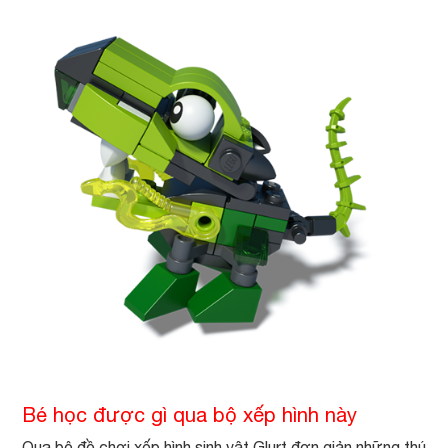
Bé học được gì qua bộ xếp hình này
Qua bộ đồ chơi xếp hình sinh vật Glurt đơn giản những thú