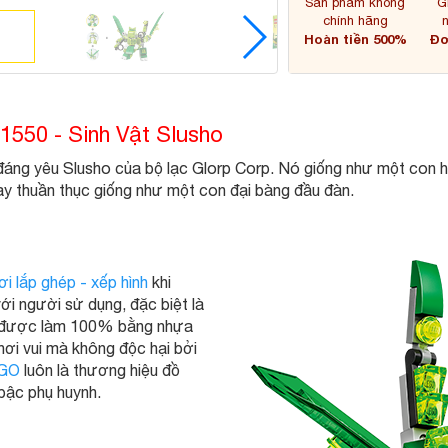
Sản phẩm không
G
chính hãng
Hoàn tiền 500%
Đơ
1550 - Sinh Vật Slusho
áng yêu Slusho của bộ lạc Glorp Corp. Nó giống như một con hà
 thuần thục giống như một con đại bàng đầu đàn.
ơi lắp ghép - xếp hình
khi
i người sử dụng, đặc biệt là
t được làm 100% bằng nhựa
ơi vui mà không độc hại bởi
EGO
luôn là thương hiệu đồ
 bậc phụ huynh.