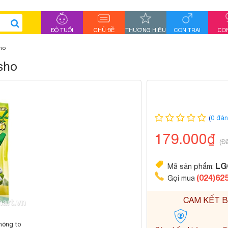
ĐỘ TUỔI
CHỦ ĐỀ
THƯƠNG HIỆU
CON TRAI
CON
ho
sho
(
0 đán
179.000₫
(Đ
LG
Mã sản phẩm:
(024)62
Gọi mua
CAM KẾT B
hóng to