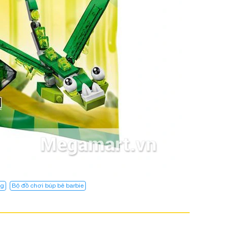
ng
Bộ đồ chơi búp bê barbie