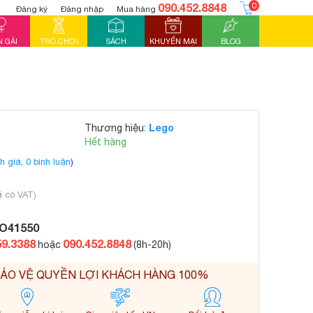
090.452.8848
0
Đăng ký
Đăng nhập
Mua hàng
 GÁI
TRÒ CHƠI
SÁCH
KHUYẾN MẠI
BLOG
Lego
Thương hiệu:
Hết hàng
h giá,
0
bình luận
)
ã có VAT)
O41550
59.3388
090.452.8848
hoặc
(8h-20h)
ẢO VỆ QUYỀN LỢI KHÁCH HÀNG 100%