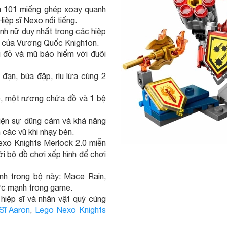
101 miếng ghép xoay quanh
ệp sĩ Nexo nổi tiếng.
nh nữ duy nhất trong các hiệp
úa của Vương Quốc Knighton.
 đỏ và mũ bảo hiểm với đuôi
đạn, búa đập, rìu lửa cùng 2
ệ, một rương chứa đồ và 1 bệ
hiện sự dũng cảm và khả năng
 các vũ khi nhạy bén.
exo Knights Merlock 2.0 miễn
ới bộ đồ chơi xếp hình để chơi
h trong bộ này: Mace Rain,
ức mạnh trong game.
hiệp sĩ và nhân vật quỷ cùng
Sĩ Aaron
,
Lego Nexo Knights