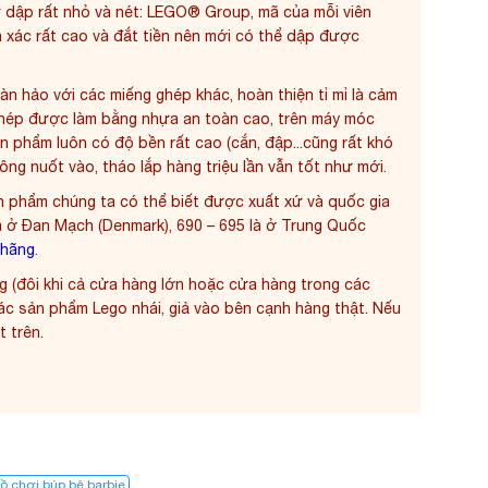
 dập rất nhỏ và nét: LEGO® Group, mã của mỗi viên
xác rất cao và đắt tiền nên mới có thể dập được
àn hảo với các miếng ghép khác, hoàn thiện tỉ mỉ là cảm
ghép được làm bằng nhựa an toàn cao, trên máy móc
ản phẩm luôn có độ bền rất cao (cắn, đập...cũng rất khó
ng nuốt vào, tháo lắp hàng triệu lần vẫn tốt như mới.
n phẩm chúng ta có thể biết được xuất xứ và quốc gia
à ở Đan Mạch (Denmark), 690 – 695 là ở Trung Quốc
 hãng
.
g (đôi khi cả cửa hàng lớn hoặc cửa hàng trong các
các sản phẩm Lego nhái, giả vào bên cạnh hàng thật. Nếu
t trên.
ồ chơi búp bê barbie