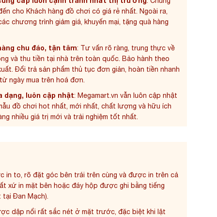
ung cấp luôn cạnh tranh nhất thị trường
: Chúng
 đến cho Khách hàng đồ chơi có giá rẻ nhất. Ngoài ra,
c chương trình giảm giá, khuyến mại, tặng quà hàng
hàng chu đáo, tận tâm
: Tư vấn rõ ràng, trung thực về
g và thu tiền tại nhà trên toàn quốc. Bảo hành theo
uất. Đổi trả sản phẩm thủ tục đơn giản, hoàn tiền nhanh
 từ ngày mua trên hoá đơn.
 dạng, luôn cập nhật
: Megamart.vn vẫn luôn cập nhật
ẫu đồ chơi hot nhất, mới nhất, chất lượng và hữu ích
 nhiều giá trị mới và trải nghiệm tốt nhất.
 in to, rõ đặt góc bên trái trên cùng và được in trên cả
Xuất xứ in mặt bên hoặc đáy hộp được ghi bằng tiếng
 tại Đan Mạch).
ược dập nổi rất sắc nét ở mặt trước, đặc biệt khi lật