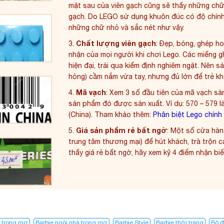
mặt sau của viên gạch cũng sẽ thấy những chữ
gạch. Do LEGO sử dụng khuôn đúc có độ chính 
những chữ nhỏ và sắc nét như vậy.
Chất lượng viên gạch
3.
: Đẹp, bóng, ghép ho
nhận của mọi người khi chơi Lego. Các miếng 
hiện đại, trải qua kiểm định nghiêm ngặt. Nên s
hỏng) cầm nắm vừa tay, nhưng đủ lớn để trẻ khô
Mã vạch
4.
: Xem 3 số đầu tiên của mã vạch sả
sản phẩm đó được sản xuất. Ví dụ: 570 – 579 l
(China). Tham khảo thêm:
Phân biệt Lego chính
Giá sản phẩm rẻ bất ngờ
5.
: Một số cửa hàn
trung tâm thương mại) để hút khách, trà trộn 
thấy giá rẻ bất ngờ, hãy xem kỹ 4 điểm nhận biế
à trong mơ
Barbie ngôi nhà trong mơ​
Barbie Style
Barbie thời trang
Bộ đ