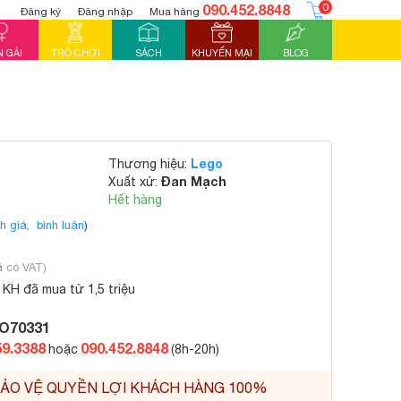
090.452.8848
0
Đăng ký
Đăng nhập
Mua hàng
 GÁI
TRÒ CHƠI
SÁCH
KHUYẾN MẠI
BLOG
Lego
Thương hiệu:
Đan Mạch
Xuất xứ:
Hết hàng
h giá,
bình luận
)
ã có VAT)
KH đã mua từ 1,5 triệu
O70331
59.3388
090.452.8848
hoặc
(8h-20h)
ẢO VỆ QUYỀN LỢI KHÁCH HÀNG 100%