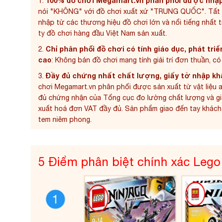
100% đồ chơi Megamart.vn phân phối được nhập
1.
nói "KHÔNG" với đồ chơi xuất xứ "TRUNG QUỐC". Tất 
nhập từ các thương hiệu đồ chơi lớn và nổi tiếng nhất 
ty đồ chơi hàng đầu Việt Nam
sản xuất.
Chỉ phân phối đồ chơi có tính giáo dục, phát triể
2.
cao
: Không bán đồ chơi mang tính giải trí đơn thuần, c
Đầy đủ chứng nhất chất lượng, giấy tờ nhập kh
3.
chơi Megamart.vn phân phối được sản xuất từ vật liệu 
đủ chứng nhận của Tổng cục đo lường chất lượng và gi
xuất hoá đơn VAT đầy đủ. Sản phẩm giao đến tay khác
tem niêm phong.
5 Điểm phân biệt chính xác Lego