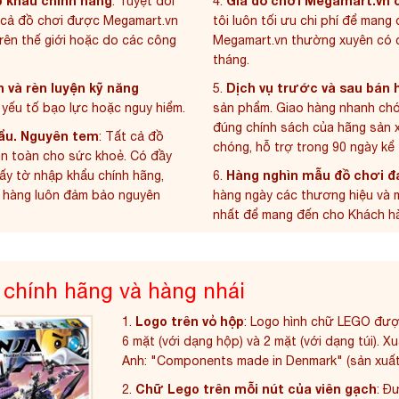
 khẩu chính hãng
Giá đồ chơi Megamart.vn c
: Tuyệt đối
4.
cả đồ chơi được Megamart.vn
tôi luôn tối ưu chi phí để mang
trên thế giới hoặc do các
công
Megamart.vn thường xuyên có cá
tháng.
n và rèn luyện kỹ năng
Dịch vụ trước và sau bán 
5.
ó yếu tố bạo lực hoặc nguy hiểm.
sản phẩm. Giao hàng nhanh chón
đúng chính sách của hãng sản x
ẩu. Nguyên tem
: Tất cả đồ
chóng, hỗ trợ trong 90 ngày kể
an toàn cho sức khoẻ. Có đầy
Hàng nghìn mẫu đồ chơi đa
ấy tờ nhập khẩu chính hãng,
6.
h hàng luôn đảm bảo nguyên
hàng ngày các thương hiệu và m
nhất để mang đến cho Khách hàng
 chính hãng và hàng nhái
Logo trên vỏ hộp
1.
: Logo hình chữ LEGO được
6 mặt (với dạng hộp) và 2 mặt (với dạng túi). 
Anh: "Components made in Denmark" (sản xuất
Chữ Lego trên mỗi nút của viên gạch
2.
: Đ