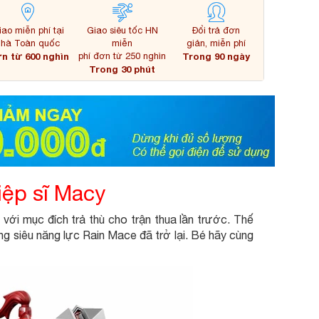
iao miễn phí tại
Giao siêu tốc HN
Đổi trả đơn
nhà Toàn quốc
miễn
giản, miễn phí
n từ 600 nghìn
phí đơn từ 250 nghìn
Trong 90 ngày
Trong 30 phút
iệp sĩ Macy
 với mục đích trả thù cho trận thua lần trước. Thế
ng siêu năng lực Rain Mace đã trở lại. Bé hãy cùng