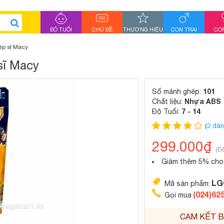
ĐỘ TUỔI
CHỦ ĐỀ
THƯƠNG HIỆU
CON TRAI
CON
ệp sĩ Macy
sĩ Macy
101
Số mảnh ghép:
Nhựa ABS
Chất liệu:
7 - 14
Độ Tuổi:
(
2 đán
299.000₫
(Đ
Giảm thêm 5% cho 
LG
Mã sản phẩm:
(024)62
Gọi mua
CAM KẾT B