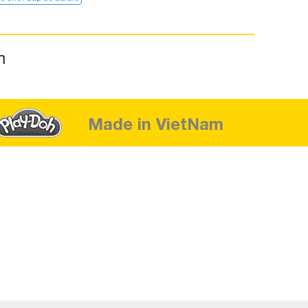
m
Made in VietNam