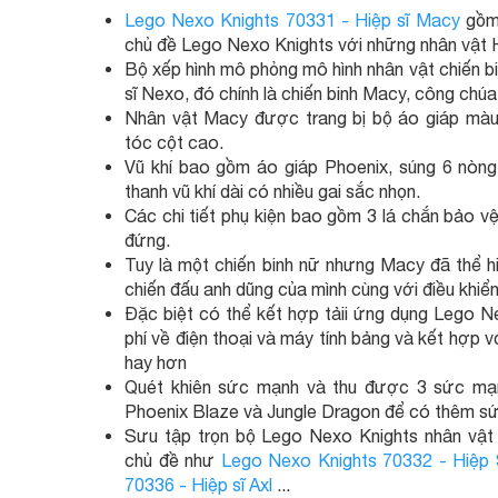
Lego Nexo Knights 70331 - Hiệp sĩ Macy
gồm 
chủ đề Lego Nexo Knights với những nhân vật Hi
Bộ xếp hình mô phỏng mô hình nhân vật chiến bi
sĩ Nexo, đó chính là chiến binh Macy, công ch
Nhân vật Macy được trang bị bộ áo giáp màu
tóc cột cao.
Vũ khí bao gồm áo giáp Phoenix, súng 6 nòng 
thanh vũ khí dài có nhiều gai sắc nhọn.
Các chi tiết phụ kiện bao gồm 3 lá chắn bảo v
đứng.
Tuy là một chiến binh nữ nhưng Macy đã thể 
chiến đấu anh dũng của mình cùng với điều khiển
Đặc biệt có thể kết hợp tảii ứng dụng Lego N
phí về điện thoại và máy tính bảng và kết hợp v
hay hơn
Quét khiên sức mạnh và thu được 3 sức mạn
Phoenix Blaze và Jungle Dragon để có thêm s
Sưu tập trọn bộ Lego Nexo Knights nhân vật 
chủ đề như
Lego Nexo Knights 70332 - Hiệp 
70336 - Hiệp sĩ Axl
...