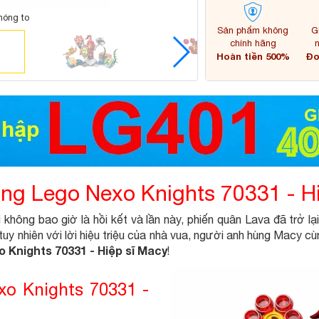
hóng to
Sản phẩm không
G
chính hãng
Hoàn tiền 500%
Đơ
ong Lego Nexo Knights 70331 - H
không bao giờ là hồi kết và lần này, phiến quân Lava đã trở lại
uy nhiên với lời hiệu triệu của nhà vua, người anh hùng Macy cù
 Knights 70331 - Hiệp sĩ Macy
!
exo Knights 70331 -