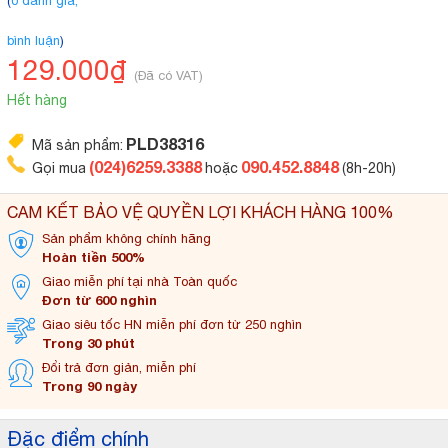
(
0 đánh giá,
bình luận
)
129.000₫
(Đã có VAT)
Hết hàng
PLD38316
Mã sản phẩm:
(024)6259.3388
090.452.8848
Gọi mua
hoặc
(8h-20h)
CAM KẾT BẢO VỆ QUYỀN LỢI KHÁCH HÀNG 100%
Sản phẩm không
chính hãng
Hoàn tiền 500%
Giao miễn phí tại
nhà Toàn quốc
Đơn từ 600 nghìn
Giao siêu tốc HN miễn
phí đơn từ 250 nghìn
Trong 30 phút
Đổi trả đơn
giản, miễn phí
Trong 90 ngày
Đặc điểm chính