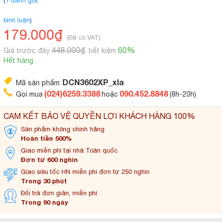
(
1 đánh giá,
bình luận
)
179.000₫
(Đã có VAT)
448.000₫
60%
Giá trước đây
, tiết kiệm
Hết hàng
DCN3602XP_xla
Mã sản phẩm:
(024)6259.3388
090.452.8848
Gọi mua
hoặc
(8h-20h)
CAM KẾT BẢO VỆ QUYỀN LỢI KHÁCH HÀNG 100%
Sản phẩm không
chính hãng
Hoàn tiền 500%
Giao miễn phí tại
nhà Toàn quốc
Đơn từ 600 nghìn
Giao siêu tốc HN miễn
phí đơn từ 250 nghìn
Trong 30 phút
Đổi trả đơn
giản, miễn phí
Trong 90 ngày