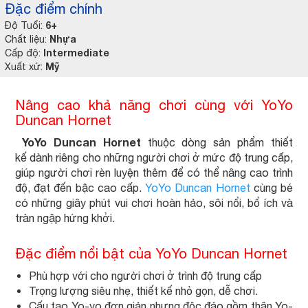
Đặc điểm chính
6+
Độ Tuổi:
Nhựa
Chất liệu:
Intermediate
Cấp độ:
Mỹ
Xuất xứ:
Nâng cao khả năng chơi cùng với YoYo
Duncan Hornet
YoYo Duncan Hornet
thuộc dòng sản phẩm thiết
kế dành riêng cho những người chơi ở mức độ trung cấp,
giúp người chơi rèn luyện thêm để có thể nâng cao trình
độ, đạt đến bậc cao cấp.
YoYo Duncan Hornet
cùng bé
có những giây phút vui chơi hoàn hảo, sôi nổi, bổ ích và
tràn ngập hứng khởi.
Đặc điểm nổi bật của YoYo Duncan Hornet
Phù hợp với cho người chơi ở trình độ trung cấp
Trọng lượng siêu nhẹ, thiết kế nhỏ gọn, dễ chơi.
Cấu tạo Yo-yo đơn giản nhưng độc đáo gồm thân Yo-