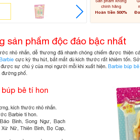
Sản phẩm không
G
chính hãng
Hoàn tiền 500%
Đơ
òng sản phẩm độc đáo bậc nhất
hước nhỏ nhắn, dễ thương đã nhanh chóng chiếm được thiện c
Barbie
cực kỳ thu hút, bắt mắt dù kích thước rất khiêm tốn. Sở
h được sự chú ý của mọi người mỗi khi xuất hiện.
Barbie búp bê 
n đường phố.
ie búp bê tí hon
ơng, kích thước nhỏ nhắn.
ớc Barbie tí hon.
 Bảo Bình, Song Ngư, Bạch
 Xử Nữ, Thiên Bình, Bọ Cạp,