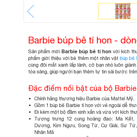
Barbie búp bê tí hon - d
Barbie búp bê tí hon
Sản phẩm mới
với kích t
phẩm giới thiệu với bé thêm một nhân vật
búp bê 
cùng đôi mắt xanh lấp lánh, cô bạn nhỏ luôn giàn
tỏa sáng, giúp người bạn thêm tự tin sải bước trê
Đặc điểm nổi bật của bộ Barb
Chính hãng thương hiệu Barbie của Mattel Mỹ.
Gồm 1 búp bê Barbie tí hon với vẻ ngoài dễ thư
Đi kèm một bộ đầm xinh xắn và vừa với kích thư
Tượng trưng 12 cung hoàng đạo: Ma Kết,
Dương, Kim Ngưu, Song Tử, Cự Giải, Sư Tử,
Nhân Mã