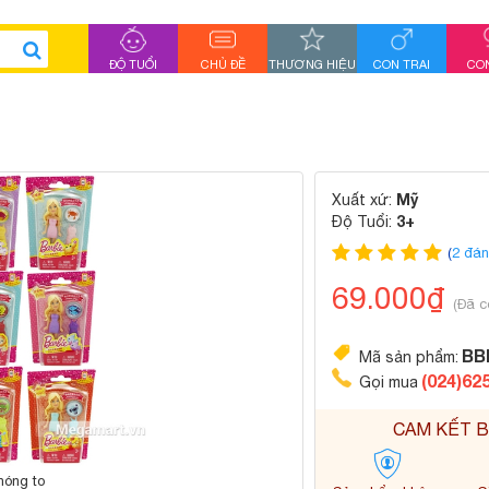
ĐỘ TUỔI
CHỦ ĐỀ
THƯƠNG HIỆU
CON TRAI
CON
Mỹ
Xuất xứ:
3+
Độ Tuổi:
(
2 đán
69.000₫
(Đã c
BB
Mã sản phẩm:
(024)62
Gọi mua
CAM KẾT B
hóng to