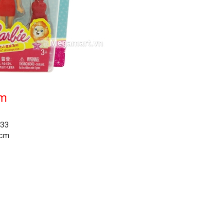
ẩm
T33
 cm