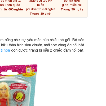
iao miễn phí tại
Giao siêu tốc HN
Đổi trả đơn
nhà Toàn quốc
miễn
giản, miễn phí
n từ 600 nghìn
phí đơn từ 250 nghìn
Trong 90 ngày
Trong 30 phút
ảm cũng như sự yêu mến của nhiều bé gái. Bộ sản
 hữu thân hình siêu chuẩn, mái tóc vàng óc nổi bật
tí hon
còn được trang bị sẵn 2 chiếc đầm nổi bật,