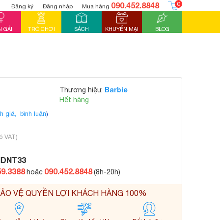
090.452.8848
0
Đăng ký
Đăng nhập
Mua hàng
 GÁI
TRÒ CHƠI
SÁCH
KHUYẾN MẠI
BLOG
Barbie
Thương hiệu:
Hết hàng
h giá,
bình luận
)
ó VAT)
IDNT33
59.3388
090.452.8848
hoặc
(8h-20h)
ẢO VỆ QUYỀN LỢI KHÁCH HÀNG 100%