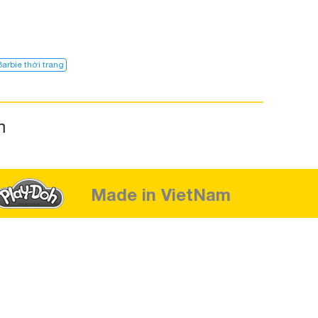
Barbie thời trang
m
Made in VietNam