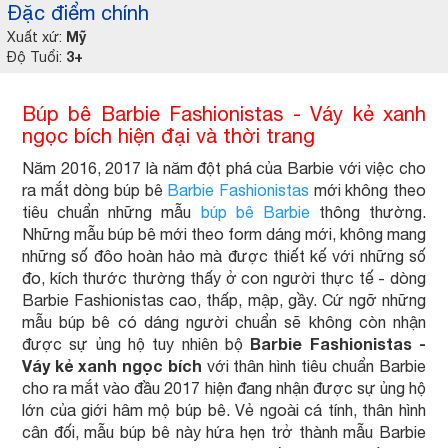
Đặc điểm chính
Mỹ
Xuất xứ:
3+
Độ Tuổi:
Búp bê Barbie Fashionistas - Váy kẻ xanh
ngọc bích hiện đại và thời trang
Năm 2016, 2017 là năm đột phá của Barbie với việc cho
ra mắt dòng búp bê
Barbie Fashionistas
mới không theo
tiêu chuẩn những mẫu
búp bê Barbie
thông thường.
Những mẫu búp bê mới theo form dáng mới, không mang
những số đôo hoàn hảo mà được thiết kế với những số
đo, kích thước thường thấy ở con người thực tế - dòng
Barbie Fashionistas cao, thấp, mập, gầy. Cứ ngỡ những
mẫu búp bê có dáng người chuẩn sẽ không còn nhận
Barbie Fashionistas -
được sự ủng hộ tuy nhiên bộ
Váy kẻ xanh ngọc bích
với thân hình tiêu chuẩn Barbie
cho ra mắt vào đầu 2017 hiện đang nhận được sự ủng hộ
lớn của giới hâm mộ búp bê. Vẻ ngoài cá tính, thân hình
cân đối, mẫu búp bê này hứa hẹn trở thành mẫu Barbie