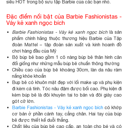
siêu HOT trong bộ sưu tập Barbie của các bạn nhỏ.
Đặc điểm nổi bật của Barbie Fashionistas -
Váy kẻ xanh ngọc bích
Barbie Fashionistas - Váy kẻ xanh ngọc bích
là sản
phẩm chính hãng thuộc thương hiệu Barbie của Tập
đoàn Mattel – tập đoàn sản xuất và kinh hoanh đồ
chơi hàng đầu của Mỹ
Bộ búp bê bao gồm 1 cô nàng búp bê thân hình cân
đối giống như những mẫu búp bê chuẩn thông thường
Chiều cao của búp bê khoảng 30cm, làn da nâu rám
nắng khỏe khoắn
Bup bê có khuôn mặt đẹp với lối make up và phụ kiện
đi kèm cá tính. Tóc nâu đậm được bối cao. Phụ kiện đi
kèm búp bê là đôi khuyên tai to bản và đôi giày cao
gót cỡ lớn.
Barbie Fashionistas - Váy kẻ xanh ngọc bích
có khớp
cơ bản ở phần cánh tay, cẳng chân. Hai tay của búp
bê được thiết kế duỗi thẳng.
Chất liệu của búp bê cao cấp, an toàn cho bé và có