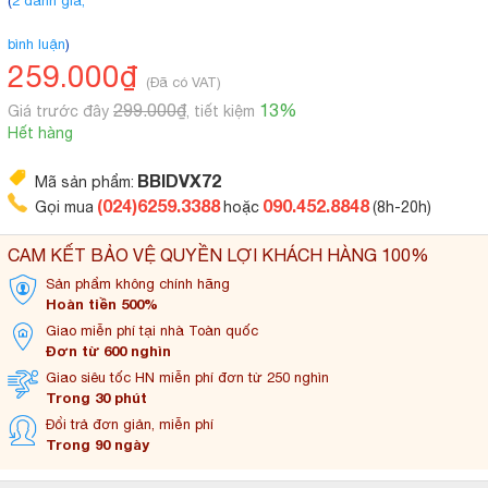
(
2 đánh giá,
bình luận
)
259.000₫
(Đã có VAT)
299.000₫
13%
Giá trước đây
, tiết kiệm
Hết hàng
BBIDVX72
Mã sản phẩm:
(024)6259.3388
090.452.8848
Gọi mua
hoặc
(8h-20h)
CAM KẾT BẢO VỆ QUYỀN LỢI KHÁCH HÀNG 100%
Sản phẩm không
chính hãng
Hoàn tiền 500%
Giao miễn phí tại
nhà Toàn quốc
Đơn từ 600 nghìn
Giao siêu tốc HN miễn
phí đơn từ 250 nghìn
Trong 30 phút
Đổi trả đơn
giản, miễn phí
Trong 90 ngày