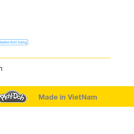
Barbie thời trang
m
Made in VietNam