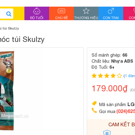
ĐỘ TUỔI
CHỦ ĐỀ
THƯƠNG HIỆU
CON TRAI
CON
 túi Skulzy
óc túi Skulzy
66
Số mảnh ghép:
Nhựa ABS
Chất liệu:
6+
Độ Tuổi:
(
1 đán
179.000₫
(Đ
LG
Mã sản phẩm:
(024)62
Gọi mua
CAM KẾT B