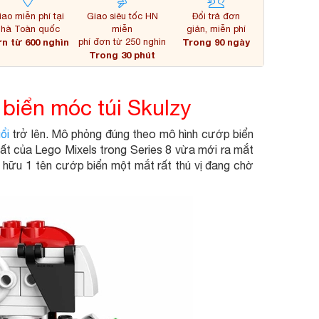
iao miễn phí tại
Giao siêu tốc HN
Đổi trả đơn
nhà Toàn quốc
miễn
giản, miễn phí
n từ 600 nghìn
phí đơn từ 250 nghìn
Trong 90 ngày
Trong 30 phút
biển móc túi Skulzy
ổi
trở lên. Mô phỏng đúng theo mô hình cướp biển
nhất của Lego Mixels trong Series 8 vừa mới ra mắt
hữu 1 tên cướp biển một mắt rất thú vị đang chờ