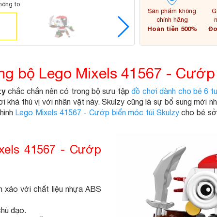
hóng to
Sản phẩm không
G
chính hãng
Hoàn tiền 500%
Đơ
ng bộ Lego Mixels 41567 - Cướp 
zy
chắc chắn nên có trong bộ sưu tập
đồ chơi dành cho bé 6 tu
i khá thú vị với nhân vật này. Skulzy cũng là sự bổ sung mới 
 hình
Lego Mixels 41567 - Cướp biển móc túi Skulzy
cho bé sở 
xels 41567 - Cướp
h xảo với chất liệu nhựa ABS
chủ đạo.