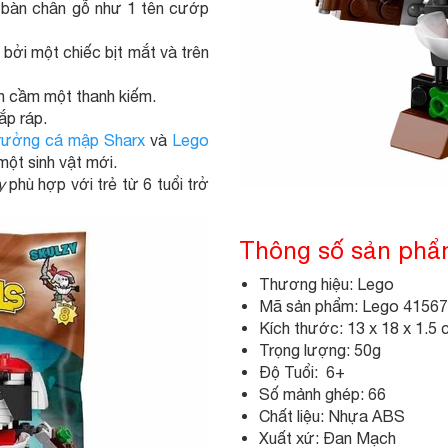
 bàn chân gỗ như 1 tên cướp
 bởi một chiếc bịt mắt và trên
ôn cầm một thanh kiếm.
ắp ráp.
trưởng cá mập Sharx
và
Lego
một sinh vật mới.
y
phù hợp với trẻ từ 6 tuổi trở
Thông số sản ph
Thương hiệu: Lego
Mã sản phẩm: Lego 41567
Kích thước: 13 x 18 x 1.5
Trọng lượng: 50g
Độ Tuổi: 6+
Số mảnh ghép: 66
Chất liệu: Nhựa ABS
Xuất xứ: Đan Mạch