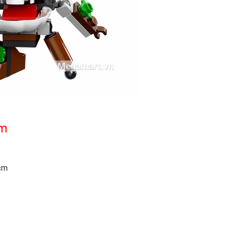
ẩm
 cm