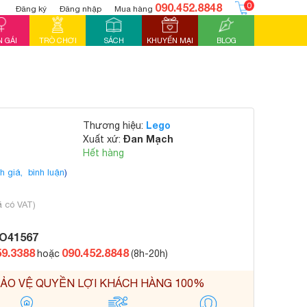
090.452.8848
0
Đăng ký
Đăng nhập
Mua hàng
 GÁI
TRÒ CHƠI
SÁCH
KHUYẾN MẠI
BLOG
Lego
Thương hiệu:
Đan Mạch
Xuất xứ:
Hết hàng
h giá,
bình luận
)
ã có VAT)
O41567
59.3388
090.452.8848
hoặc
(8h-20h)
ẢO VỆ QUYỀN LỢI KHÁCH HÀNG 100%