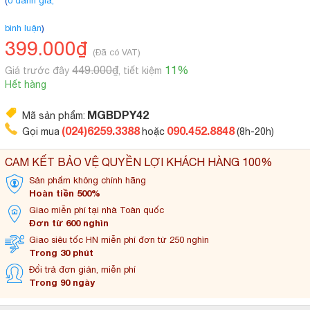
(
0 đánh giá,
bình luận
)
399.000₫
(Đã có VAT)
449.000₫
11%
Giá trước đây
, tiết kiệm
Hết hàng
MGBDPY42
Mã sản phẩm:
(024)6259.3388
090.452.8848
Gọi mua
hoặc
(8h-20h)
CAM KẾT BẢO VỆ QUYỀN LỢI KHÁCH HÀNG 100%
Sản phẩm không
chính hãng
Hoàn tiền 500%
Giao miễn phí tại
nhà Toàn quốc
Đơn từ 600 nghìn
Giao siêu tốc HN miễn
phí đơn từ 250 nghìn
Trong 30 phút
Đổi trả đơn
giản, miễn phí
Trong 90 ngày