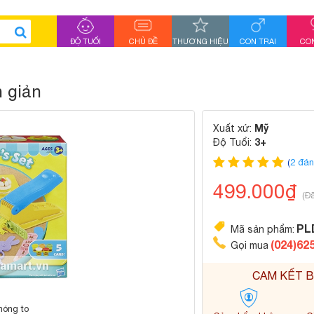
ĐỘ TUỔI
CHỦ ĐỀ
THƯƠNG HIỆU
CON TRAI
CON
 giản
Mỹ
Xuất xứ:
3+
Độ Tuổi:
(
2 đán
499.000₫
(Đ
PL
Mã sản phẩm:
(024)62
Gọi mua
CAM KẾT B
hóng to