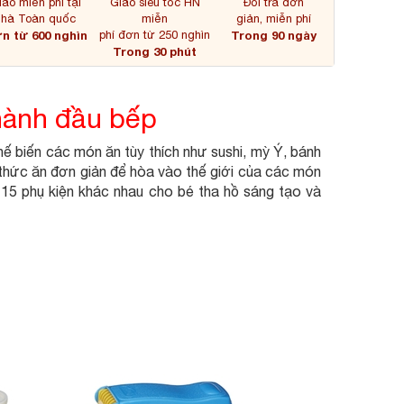
iao miễn phí tại
Giao siêu tốc HN
Đổi trả đơn
nhà Toàn quốc
miễn
giản, miễn phí
n từ 600 nghìn
phí đơn từ 250 nghìn
Trong 90 ngày
Trong 30 phút
hành đầu bếp
hế biến các món ăn tùy thích như sushi, mỳ Ý, bánh
ộ thức ăn đơn giản để hòa vào thế giới của các món
5 phụ kiện khác nhau cho bé tha hồ sáng tạo và