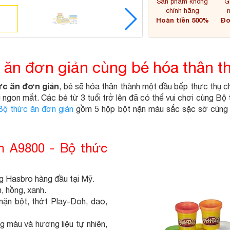
Sản phẩm không
G
chính hãng
Hoàn tiền 500%
Đơ
 ăn đơn giản cùng bé hóa thân t
ức ăn đơn giản
, bé sẽ hóa thân thành một đầu bếp thực thụ c
 ngon mắt. Các bé từ 3 tuổi trở lên đã có thể vui chơi cùng B
Bộ thức ăn đơn giản
gồm 5 hộp bột nặn màu sắc sặc sỡ cùng 1
h A9800 - Bộ thức
 Hasbro hàng đầu tại Mỹ.
, hồng, xanh.
ặn bột, thớt Play-Doh, dao,
 màu và hương liệu tự nhiên,