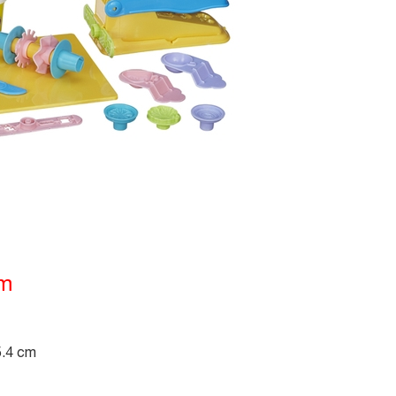
ẩm
5.4 cm