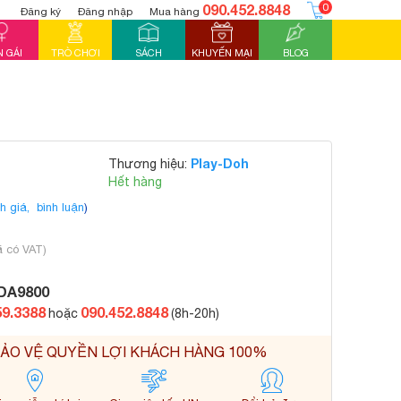
090.452.8848
0
Đăng ký
Đăng nhập
Mua hàng
 GÁI
TRÒ CHƠI
SÁCH
KHUYẾN MẠI
BLOG
Play-Doh
Thương hiệu:
Hết hàng
h giá,
bình luận
)
ã có VAT)
DA9800
59.3388
090.452.8848
hoặc
(8h-20h)
ẢO VỆ QUYỀN LỢI KHÁCH HÀNG 100%