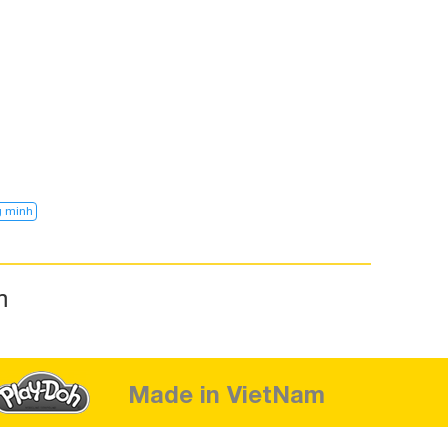
g minh
m
Made in VietNam