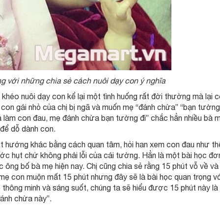
ng với những chia sẻ cách nuôi dạy con ý nghĩa
héo nuôi dạy con kể lại một tình huống rất đời thường mà lại 
 con gái nhỏ của chị bị ngã và muốn mẹ “đánh chừa” “bạn tường”
á làm con đau, mẹ đánh chừa bạn tường đi” chắc hẳn nhiều bà 
 để dỗ dành con.
ột hướng khác bằng cách quan tâm, hỏi han xem con đau như th
 bước hụt chứ không phải lỗi của cái tường. Hẳn là một bài học đơ
c ông bố bà mẹ hiện nay. Chị cũng chia sẻ rằng 15 phút vỗ về và
 mẹ con muộn mất 15 phút nhưng đây sẽ là bài học quan trọng v
 thông minh và sáng suốt, chúng ta sẽ hiểu được 15 phút này là
đánh chừa này”.