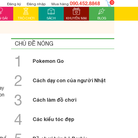
090.452.8848
0
Đăng ký
Đăng nhập
Mua hàng
 GÁI
TRÒ CHƠI
SÁCH
KHUYẾN MẠI
BLOG
CHỦ ĐỀ NÓNG
1
Pokemon Go
2
Cách dạy con của người Nhật
ay
3
on
Cách làm đồ chơi
4
Các kiểu tóc đẹp