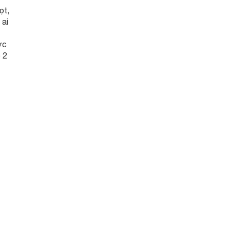
ọt,
 ai
ợc
 2