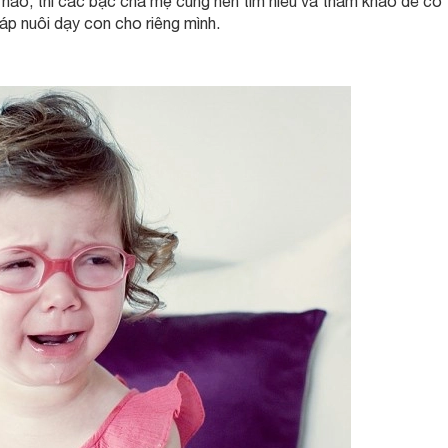
ế nào, thì các bậc cha mẹ cũng nên tìm hiểu và tham khảo để có 
áp nuôi dạy con cho riêng mình.