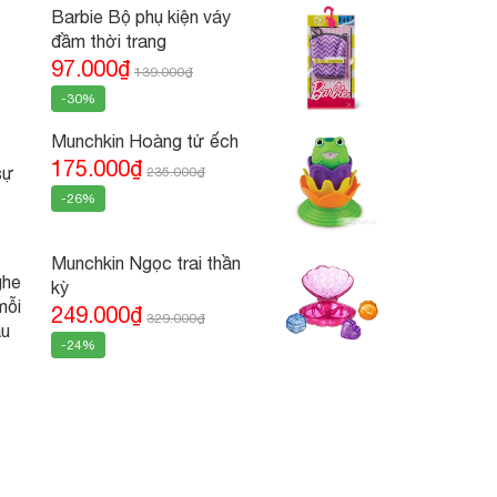
Barbie Bộ phụ kiện váy
đầm thời trang
97.000₫
139.000₫
-30%
Munchkin Hoàng tử ếch
175.000₫
sự
235.000₫
-26%
Munchkin Ngọc trai thần
ghe
kỳ
mỗi
249.000₫
329.000₫
âu
-24%