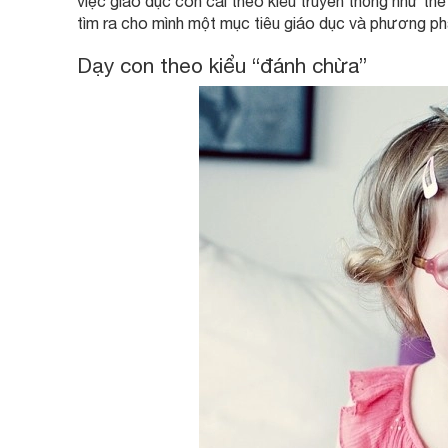
việc giáo dục con cái theo kiểu truyền thống như th
tìm ra cho mình một mục tiêu giáo dục và phương ph
Dạy con theo kiểu “đánh chừa”