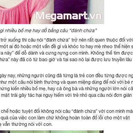
i gì nhiều bố mẹ hay dỗ bằng câu “đánh chừa”
trở xuống thì câu nói “đánh chừa” trở nên rất quen thuộc đối với
 một ai đó hoặc một vấn đề gì và khóc to hay mè nheo thể hiện 
ừa này” để dỗ dành và cưng nựng con mình. Không thể tìm được
chừa” này đã có từ bao giờ và tại sao nó lại được lưu truyền lâu
gày nay, những người cũng đã từng là trẻ con đều từng được n
ó như một câu nói bình thường và quen miệng dùng để nói với bé 
 Chứng kiến nhiều bố mẹ, hay cả ông bà và những người lớn nói c
mặt trái gây tác hại nguy hiểm với trẻ nhỏ qua câu nói đơn giản
chế hoặc tuyệt đối không nói câu “đánh chừa” với con mình mà
u quả của việc con làm chứ không hoàn toàn đổ lỗi cho một vật
 vẫn thường nói với con.