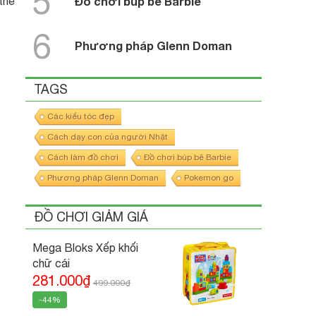
5
thể
Đồ chơi búp bê Barbie
6
Phương pháp Glenn Doman
TAGS
Các kiểu tóc đẹp
Cách dạy con của người Nhật
Cách làm đồ chơi
Đồ chơi búp bê Barbie
Phương pháp Glenn Doman
Pokemon go
ĐỒ CHƠI GIẢM GIÁ
Mega Bloks Xếp khối
chữ cái
281.000₫
499.000₫
-44%