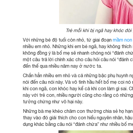
Trẻ mỗi khi bị ngã hay khóc đò
Với những bé độ tuổi còn nhỏ, từ giai đoạn
mầm non
nhiều em nhỏ. Những khi em bé ngã, hay không thích
không đồng ý là bố mẹ sẽ nhanh chóng nói “đánh ch
một câu trả lời chính xác cho câu hỏi câu nói “đánh 
đến thế qua nhiều năm nay ở nước ta.
Chắn hẳn nhiều em nhỏ và cả những bậc phụ huynh n
nói đến câu nói này. Và vô tình hầu hết bố mẹ coi n
khi con ngã, con khóc hay kể cả khi con làm gì sai.
này với trẻ con, nhiều người cũng cho rằng có những 
tưởng chừng như vô hại này.
Những bà mẹ khéo chăm con thường chia sẻ họ hạn 
thay vào đó giải thích cho con hiểu nguyên nhân, hậ
dụng khác bằng câu nói “đánh chừa” như nhiều bố mẹ