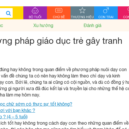
ĐỘ TUỔI
CHỦ ĐỀ
THƯƠNG HIỆU
CON TRAI
CON
ục
Xu hướng
Đánh giá
ng pháp giáo dục trẻ gây tranh
có đúng hay không trong quan điểm về phương pháp nuôi dạy con
 vấn đề chúng ta có nên hay không làm theo chỉ dạy và kinh
y con. Bởi lẽ, chúng ta ai cũng có cội nguồn, và dù có đồng ý h
ng gì người xưa đã đúc kết lại và truyền lại cho những thế hệ c
cha làm mẹ hôm nay.
học chữ sớm có thực sự tốt không?
ơi với bạn khác ?
? (4 – 5 tuổi)
i ích tốt hay không trong cách dạy con theo những quan điểm về