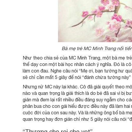
Bà mẹ trẻ MC Minh Trang nổi tiế
Như theo chia sẻ của MC Minh Trang, một bà mẹ trẻ k
thể dạy con một bài học nhân cách ý nghĩa. Đó là cô
làm con đau. Nghe câu nói “Mẹ ơi, bạn tường hư qu
sẽ chỉ cần mất 5 giây để nói “đánh chừa tường này”
Nhưng nữ MC này lại khác. Cô đã giải quyết theo m
nào và quan trọng là giải thích là do bé đã sai vì bị
giản mà đem lại rất nhiều điều đáng suy ngẫm cho cá
phân bua cho con gái hiểu được điều này đã làm hai
cuộc đời của con sau này. Và là những ông bố bà mẹ
quan trọng hay đơn giản chỉ như 5 giây nói câu nói “
“Thương cho roi cho vọt”