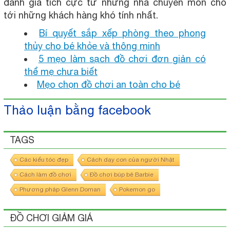
đánh giá tích cực từ những nhà chuyên môn cho
tới những khách hàng khó tính nhất.
Bí quyết sắp xếp phòng theo phong
thủy cho bé khỏe và thông minh
5 mẹo làm sạch đồ chơi đơn giản có
thể mẹ chưa biết
Mẹo chọn đồ chơi an toàn cho bé
Thảo luận bằng facebook
TAGS
Các kiểu tóc đẹp
Cách dạy con của người Nhật
Cách làm đồ chơi
Đồ chơi búp bê Barbie
Phương pháp Glenn Doman
Pokemon go
ĐỒ CHƠI GIẢM GIÁ