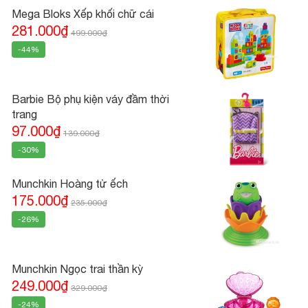
Mega Bloks Xếp khối chữ cái
281.000₫
499.000₫
-44%
Barbie Bộ phụ kiện váy đầm thời
trang
97.000₫
139.000₫
-30%
Munchkin Hoàng tử ếch
175.000₫
235.000₫
-26%
Munchkin Ngọc trai thần kỳ
249.000₫
329.000₫
-24%