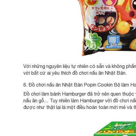
Với những nguyên liệu tự nhiên có sẵn và không phẩ
với bất cứ ai yêu thích đồ chơi nấu ăn Nhật Bản.
6. Đồ chơi nấu ăn Nhật Bản Popin Cookin Bộ làm H
Đồ chơi làm bánh Hamburger đã trở nên quen thuộc v
nấu ăn gỗ… Tuy nhiên làm Hamburger với đồ chơi nấ
được như thật lại là một điều hoàn toàn mới mẻ và t