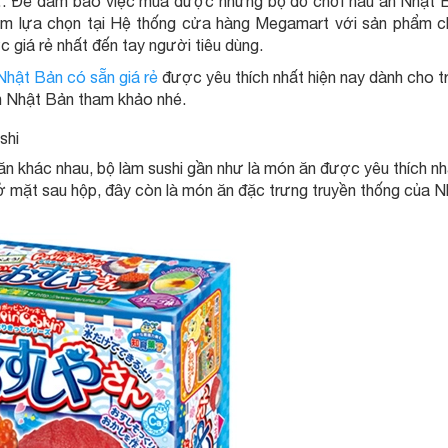
ne… Để đảm bảo việc mua được những bộ đồ chơi nấu ăn Nhật 
tâm lựa chọn tại Hệ thống cửa hàng Megamart với sản phẩm c
giá rẻ nhất đến tay người tiêu dùng.
 Nhật Bản có sẵn giá rẻ
được yêu thích nhất hiện nay dành cho t
ăn Nhật Bản tham khảo nhé.
shi
ăn khác nhau, bộ làm sushi gần như là món ăn được yêu thích nh
ở mặt sau hộp, đây còn là món ăn đặc trưng truyền thống của N