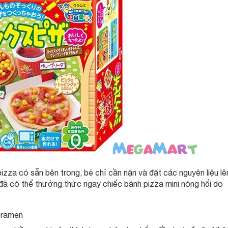
zza có sẵn bên trong, bé chỉ cần nặn và đặt các nguyên liệu lê
là đã có thể thưởng thức ngay chiếc bánh pizza mini nóng hổi do
 ramen