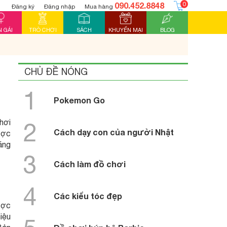
090.452.8848
0
Đăng ký
Đăng nhập
Mua hàng
 GÁI
TRÒ CHƠI
SÁCH
KHUYẾN MẠI
BLOG
CHỦ ĐỀ NÓNG
1
Pokemon Go
hơi
2
Cách dạy con của người Nhật
ược
ãng
3
Cách làm đồ chơi
4
Các kiểu tóc đẹp
ược
iệu