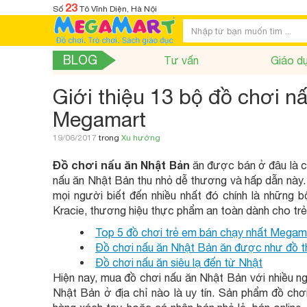
23
Số
Tô Vĩnh Diện, Hà Nội
BLOG
Tư vấn
Giáo d
Giới thiệu 13 bộ đồ chơi nấ
Megamart
19/06/2017
trong
Xu hướng
Đồ chơi nấu ăn Nhật Bản
ăn được bán ở đâu là câ
nấu ăn Nhật Bản thu nhỏ dễ thương và hấp dẫn này.
mọi người biết đến nhiều nhất đó chính là những 
Kracie, thương hiệu thực phẩm an toàn dành cho trẻ
Top 5 đồ chơi trẻ em bán chạy nhất Megam
Đồ chơi nấu ăn Nhật Bản ăn được như đồ t
Đồ chơi nấu ăn siêu lạ đến từ Nhật
Hiện nay, mua đồ chơi nấu ăn Nhật Bản với nhiều n
Nhật Bản ở địa chỉ nào là uy tín. Sản phẩm đồ ch