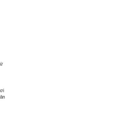
hử
ơi
 ăn