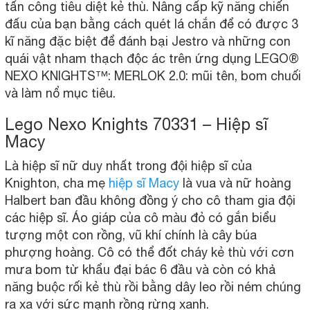
tấn công tiêu diệt kẻ thù. Nâng cấp kỹ năng chiến
đấu của bạn bằng cách quét lá chắn để có được 3
kĩ năng đặc biệt để đánh bại Jestro và những con
quái vật nham thạch độc ác trên ứng dụng LEGO®
NEXO KNIGHTS™: MERLOK 2.0: mũi tên, bom chuối
và làm nổ mục tiêu.
Lego Nexo Knights 70331 – Hiệp sĩ
Macy
Là hiệp sĩ nữ duy nhất trong đội hiệp sĩ của
Knighton, cha mẹ
hiệp sĩ Macy
là vua và nữ hoàng
Halbert ban đầu không đồng ý cho cô tham gia đội
các hiệp sĩ. Áo giáp của cô màu đỏ có gắn biểu
tượng một con rồng, vũ khí chính là cây búa
phượng hoàng. Cô có thể đốt cháy kẻ thù với cơn
mưa bom từ khẩu đại bác 6 đầu và còn có khả
năng buộc rối kẻ thù rồi bằng dây leo rồi ném chúng
ra xa với sức mạnh rồng rừng xanh.