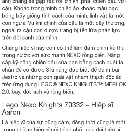
anh chàng sẽ gặp rắc rối lớn khi phải chiến đấu với
cậu. Khoác trong mình chiếc áo khoác màu bạc
bóng bẩy giống tính cách của mình, linh vật là một
con ngựa. Vũ khí chính của cậu là một cây thương,
ngoài ra cậu còn được trang bị tên lửa phản lực
trên đôi cánh của mình.
Chàng hiệp sĩ này còn có thể làm đắm chìm kẻ thù
trong nước với sức mạnh NEXO rồng biển. Nâng
cấp kỹ năng chiến đấu của bạn bằng cách quét lá
chắn để có được 3 kĩ năng đặc biệt để đánh bại
Jestro và những con quái vật nham thạch độc ác
trên ứng dụng LEGO® NEXO KNIGHTS™: MERLOK
2.0: bay, đột kích và rồng biển.
Lego Nexo Knights 70332 – Hiệp sĩ
Aaron
Là hiệp sĩ của sự dũng cảm, đồng thời cũng là một
trong những hiệp sĩ nổi tiếng nhất của đội hiệp sĩ