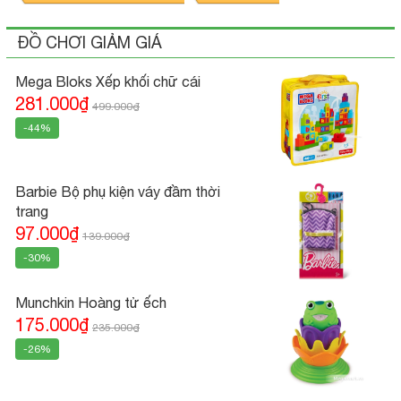
ĐỒ CHƠI GIẢM GIÁ
Mega Bloks Xếp khối chữ cái
281.000₫
499.000₫
-44%
Barbie Bộ phụ kiện váy đầm thời
trang
97.000₫
139.000₫
-30%
Munchkin Hoàng tử ếch
175.000₫
235.000₫
-26%