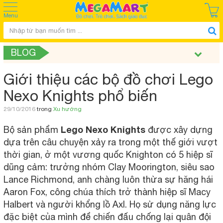
Menu
BLOG
Giới thiệu các bộ đồ chơi Lego
Nexo Knights phổ biến
29/10/2016
trong
Xu hướng
Lego Nexo Knights
Bộ sản phẩm
được xây dựng
dựa trên câu chuyện xảy ra trong một thế giới vượt
thời gian, ở một vương quốc Knighton có 5 hiệp sĩ
dũng cảm: trưởng nhóm Clay Moorington, siêu sao
Lance Richmond, anh chàng luôn thừa sự hăng hái
Aaron Fox, công chúa thích trở thành hiệp sĩ Macy
Halbert và người khổng lồ Axl. Họ sử dụng năng lực
đặc biệt của mình để chiến đấu chống lại quân đội