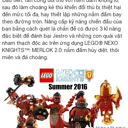
Đầu tiên, tấn công đối thủ với nắm đấm khổng lồ,
sau đó làm choáng kẻ thù khiến đối thủ bị thiệt hại
đến mức tối đa, hay thiết lập những nắm đấm bay
theo đường tròn. Nâng cấp kỹ năng chiến đấu của
bạn bằng cách quét lá chắn để có được 3 kĩ năng
đặc biệt để đánh bại Jestro và những con quái vật
nham thạch độc ác trên ứng dụng LEGO® NEXO
KNIGHTS™: MERLOK 2.0: nắm đấm hủy diệt, thôi
miên và đá choáng.