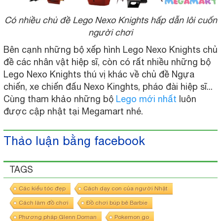
Có nhiều chủ đề Lego Nexo Knights hấp dẫn lôi cuốn
người chơi
Bên cạnh những bộ xếp hình Lego Nexo Knights chủ
đề các nhân vật hiệp sĩ, còn có rất nhiều những bộ
Lego Nexo Knights thú vị khác về chủ đề Ngựa
chiến, xe chiến đấu Nexo Kinghts, pháo đài hiệp sĩ...
Cùng tham khảo những bộ
Lego mới nhất
luôn
được cập nhật tại Megamart nhé.
Thảo luận bằng facebook
TAGS
Các kiểu tóc đẹp
Cách dạy con của người Nhật
Cách làm đồ chơi
Đồ chơi búp bê Barbie
Phương pháp Glenn Doman
Pokemon go