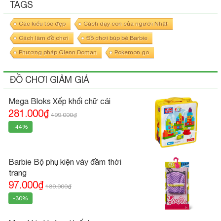
TAGS
Các kiểu tóc đẹp
Cách dạy con của người Nhật
Cách làm đồ chơi
Đồ chơi búp bê Barbie
Phương pháp Glenn Doman
Pokemon go
ĐỒ CHƠI GIẢM GIÁ
Mega Bloks Xếp khối chữ cái
281.000₫
499.000₫
-44%
Barbie Bộ phụ kiện váy đầm thời
trang
97.000₫
139.000₫
-30%