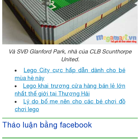
Và SVĐ Glanford Park, nhà của CLB Scunthorpe
United.
Lego City cực hấp dẫn dành cho bé
mùa hè này
Lego khai trương cửa hàng bán lẻ lớn
nhất thế giới tại Thượng Hải
Lý do bố mẹ nên cho các bé chơi đồ
chơi lego
Thảo luận bằng facebook