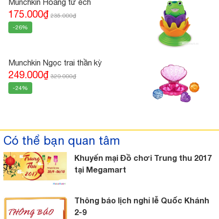
Munchkin Hoàng tử ếch
175.000₫
235.000₫
-26%
Munchkin Ngọc trai thần kỳ
249.000₫
329.000₫
-24%
Có thể bạn quan tâm
Khuyến mại Đồ chơi Trung thu 2017
tại Megamart
Thông báo lịch nghỉ lễ Quốc Khánh
2-9