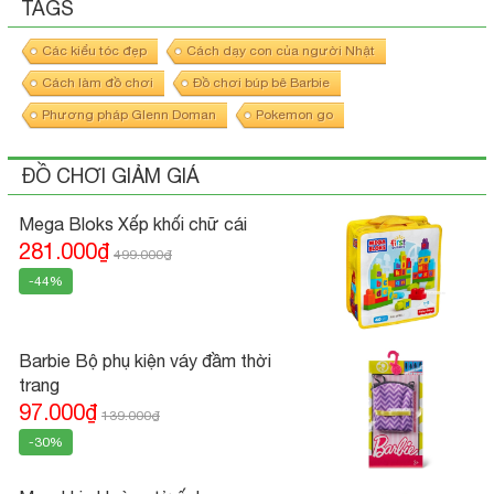
TAGS
Các kiểu tóc đẹp
Cách dạy con của người Nhật
Cách làm đồ chơi
Đồ chơi búp bê Barbie
Phương pháp Glenn Doman
Pokemon go
ĐỒ CHƠI GIẢM GIÁ
Mega Bloks Xếp khối chữ cái
281.000₫
499.000₫
-44%
Barbie Bộ phụ kiện váy đầm thời
trang
97.000₫
139.000₫
-30%