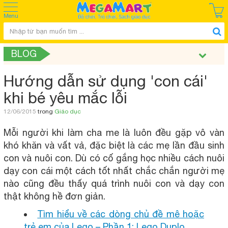
Menu
BLOG
Hướng dẫn sử dụng 'con cái'
khi bé yêu mắc lỗi
12/06/2015
trong
Giáo dục
Mỗi người khi làm cha me là luôn đều gặp vô vàn
khó khăn và vất vả, đặc biệt là các mẹ lần đầu sinh
con và nuôi con. Dù có cố gắng học nhiều cách nuôi
dạy con cái một cách tốt nhất chắc chắn người mẹ
nào cũng đều thấy quá trình nuôi con và dạy con
thật không hề đơn giản.
Tìm hiểu về các dòng chủ đề mê hoặc
trẻ em của Lego – Phần 1: Lego Duplo