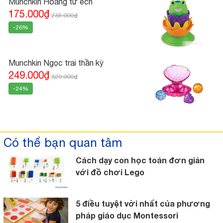
Munchkin Hoàng tử ếch
175.000₫
235.000₫
-26%
Munchkin Ngọc trai thần kỳ
249.000₫
329.000₫
-24%
Có thể bạn quan tâm
Cách dạy con học toán đơn giản
với đồ chơi Lego
5 điều tuyệt vời nhất của phương
pháp giáo dục Montessori