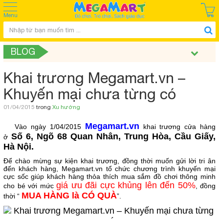
Menu
BLOG
Khai trương Megamart.vn –
Khuyến mại chưa từng có
01/04/2015
trong
Xu hướng
Megamart.vn
Vào ngày 1/04/2015
khai trương cửa hàng
Số 6, Ngõ 68 Quan Nhân, Trung Hòa, Cầu Giấy,
ở
Hà Nội.
Để chào mừng sự kiện khai trương, đồng thời muốn gửi lời tri ân
đến khách hàng, Megamart.vn tổ chức chương trình khuyến mại
cực sốc giúp khách hàng thỏa thích mua sắm đồ chơi thông minh
giá ưu đãi cực khủng lên đến 50%
cho bé với mức
, đồng
MUA HÀNG là CÓ QUÀ
thời “
”.