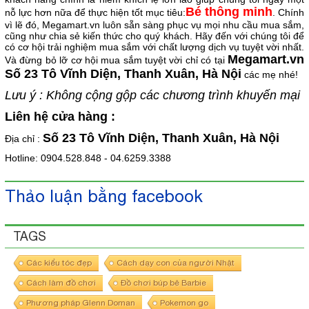
Bé thông minh
nỗ lực hơn nữa để thực hiện tốt mục tiêu:
. Chính
vì lẽ đó, Megamart.vn luôn sẵn sàng phục vụ mọi nhu cầu mua sắm,
cũng như chia sẻ kiến thức cho quý khách. Hãy đến với chúng tôi để
có cơ hội trải nghiệm mua sắm với chất lượng dịch vụ tuyệt vời nhất.
Megamart.vn
Và đừng bỏ lỡ cơ hội mua sắm tuyệt vời chỉ có tại
Số 23 Tô Vĩnh Diện, Thanh Xuân, Hà Nội
các mẹ nhé!
Lưu ý : Không cộng gộp các chương trình khuyến mại
Liên hệ cửa hàng :
Số 23 Tô Vĩnh Diện, Thanh Xuân, Hà Nội
Địa chỉ :
Hotline: 0904.528.848 - 04.6259.3388
Thảo luận bằng facebook
TAGS
Các kiểu tóc đẹp
Cách dạy con của người Nhật
Cách làm đồ chơi
Đồ chơi búp bê Barbie
Phương pháp Glenn Doman
Pokemon go