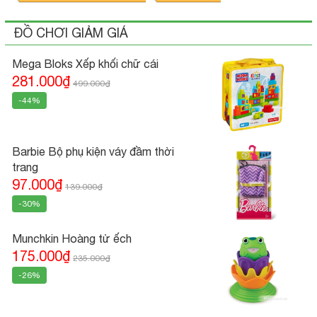
ĐỒ CHƠI GIẢM GIÁ
Mega Bloks Xếp khối chữ cái
281.000₫
499.000₫
-44%
Barbie Bộ phụ kiện váy đầm thời
trang
97.000₫
139.000₫
-30%
Munchkin Hoàng tử ếch
175.000₫
235.000₫
-26%