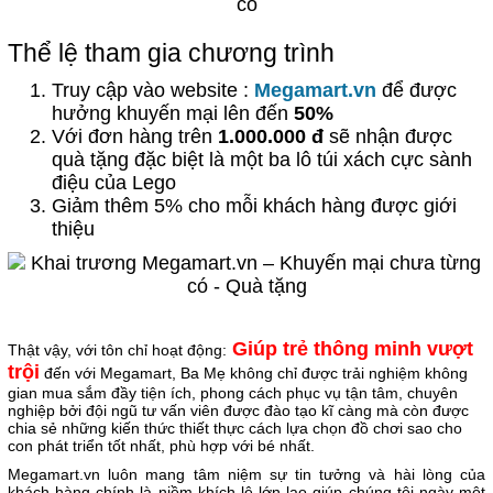
Thể lệ tham gia chương trình
Truy cập vào website :
Megamart.vn
để được
hưởng khuyến mại lên đến
50%
Với đơn hàng trên
1.000.000 đ
sẽ nhận được
quà tặng đặc biệt là một ba lô túi xách cực sành
điệu của Lego
Giảm thêm 5% cho mỗi khách hàng được giới
thiệu
Giúp trẻ thông minh vượt
Thật vậy, với tôn chỉ hoạt động:
trội
đến với Megamart, Ba Mẹ không chỉ được trải nghiệm không
gian mua sắm đầy tiện ích, phong cách phục vụ tận tâm, chuyên
nghiệp bởi đội ngũ tư vấn viên được đào tạo kĩ càng mà còn được
chia sẻ những kiến thức thiết thực cách lựa chọn đồ chơi sao cho
con phát triển tốt nhất, phù hợp với bé nhất.
Megamart.vn luôn mang tâm niệm sự tin tưởng và hài lòng của
khách hàng chính là niềm khích lệ lớn lao giúp chúng tôi ngày một