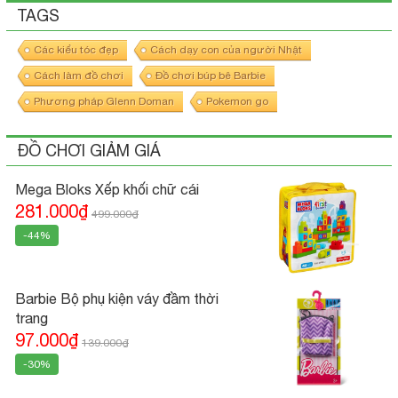
TAGS
Các kiểu tóc đẹp
Cách dạy con của người Nhật
Cách làm đồ chơi
Đồ chơi búp bê Barbie
Phương pháp Glenn Doman
Pokemon go
ĐỒ CHƠI GIẢM GIÁ
Mega Bloks Xếp khối chữ cái
281.000₫
499.000₫
-44%
Barbie Bộ phụ kiện váy đầm thời
trang
97.000₫
139.000₫
-30%