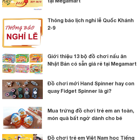
tại Megamart
Thông báo lịch nghỉ lễ Quốc Khánh
2-9
Giới thiệu 13 bộ đồ chơi nấu ăn
Nhật Bản có sẵn giá rẻ tại Megamart
Đồ chơi mới Hand Spinner hay con
quay Fidget Spinner là gì?
Mua trứng đồ chơi trẻ em an toàn,
món quà bất ngờ dành cho bé
Đồ chơi trẻ em Việt Nam học Tiếng