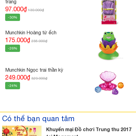
trang
97.000₫
139.000₫
-30%
Munchkin Hoàng tử ếch
175.000₫
235.000₫
-26%
Munchkin Ngọc trai thần kỳ
249.000₫
329.000₫
-24%
Có thể bạn quan tâm
Khuyến mại Đồ chơi Trung thu 2017