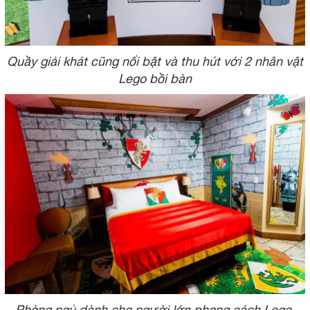
Quầy giải khát cũng nổi bật và thu hút với 2 nhân vật
Lego bồi bàn
Phòng ngủ dành cho người lớn phong cách Lego