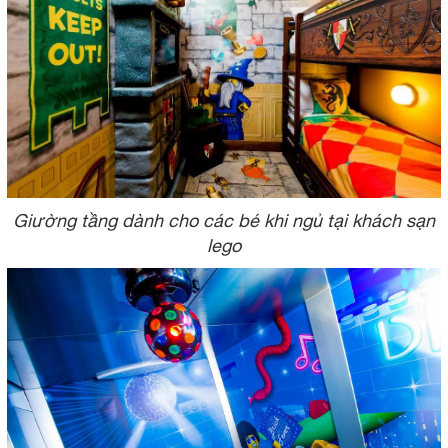
Giường tầng dành cho các bé khi ngủ tại khách sạn
lego