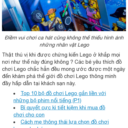
Điềm vui chơi ca hát cũng không thể thiếu hình ảnh
những nhân vật Lego
Thật thú vị khi được chứng kiến Lego ở khắp mọi
nơi như thế này đúng không ? Các bé yêu thích đồ
chơi Lego chắc hẳn đều mong ước được một ngày
đến khám phá thế giới đồ chơi Lego thông minh
đầy hấp dẫn tại khách sạn này.
Top 10 bộ đồ chơi Lego gắn liền với
những bộ phim nổi tiếng (P1)
Bí quyết cực kì tiết kiệm khi mua đồ
chơi cho con
Cách mẹ thông thái lựa chọn đồ chơi