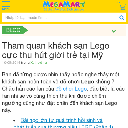
Menu
BLOG
Tham quan khách sạn Lego
cực thu hút giới trẻ tại Mỹ
10/05/2016
trong
Xu hướng
Bạn đã từng được nhìn thấy hoặc nghe thấy một
đồ chơi Lego
khách sạn hoàn toàn về
không ?
Chắc hẳn các fan của
đồ chơi Lego
, đặc biệt là các
fan nhí sẽ vô cùng thích thú khi được chiêm
ngưỡng cũng như đặt chân đến khách sạn Lego
này.
Bài học lớn từ quá trình hồi sinh và
phát triển của thương hiệu LEGO (Phần 1)