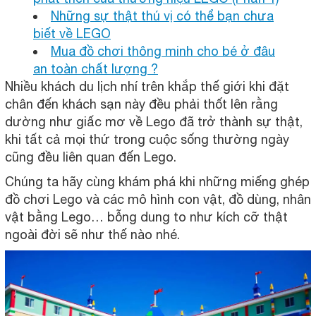
Những sự thật thú vị có thể bạn chưa
biết về LEGO
Mua đồ chơi thông minh cho bé ở đâu
an toàn chất lượng ?
Nhiều khách du lịch nhí trên khắp thế giới khi đặt
chân đến khách sạn này đều phải thốt lên rằng
dường như giấc mơ về Lego đã trở thành sự thật,
khi tất cả mọi thứ trong cuộc sống thường ngày
cũng đều liên quan đến Lego.
Chúng ta hãy cùng khám phá khi những miếng ghép
đồ chơi Lego và các mô hình con vật, đồ dùng, nhân
vật bằng Lego… bỗng dung to như kích cỡ thật
ngoài đời sẽ như thế nào nhé.