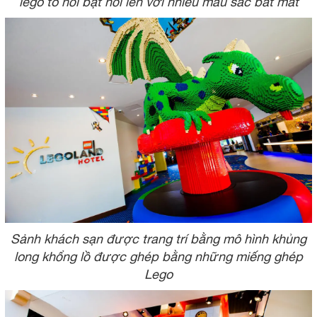
lego to nổi bật nổi lên với nhiều màu sắc bắt mắt
Sảnh khách sạn được trang trí bằng mô hình khủng
long khổng lồ được ghép bằng những miếng ghép
Lego