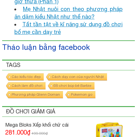
giờ thừa (Phần 1)
Mẹ Nhật nuôi con theo phương pháp
ăn dặm kiểu Nhật như thế nào?
Tất tần tật về kĩ năng sử dụng đồ chơi
bố mẹ cần dạy trẻ
Thảo luận bằng facebook
TAGS
Các kiểu tóc đẹp
Cách dạy con của người Nhật
Cách làm đồ chơi
Đồ chơi búp bê Barbie
Phương pháp Glenn Doman
Pokemon go
ĐỒ CHƠI GIẢM GIÁ
Mega Bloks Xếp khối chữ cái
281.000₫
499.000₫