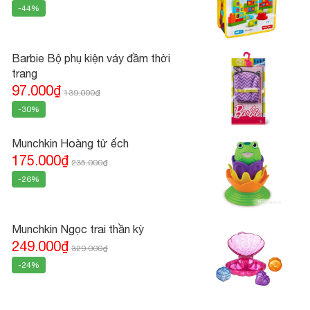
-44%
Barbie Bộ phụ kiện váy đầm thời
trang
97.000₫
139.000₫
-30%
Munchkin Hoàng tử ếch
175.000₫
235.000₫
-26%
Munchkin Ngọc trai thần kỳ
249.000₫
329.000₫
-24%