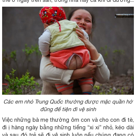
Các em nhỏ Trung Quốc thường được mặc quần hở
đũng để tiện đi vệ sinh
Việc những bà mẹ thường ôm con và cho con đi tè,
đi ị hàng ngày bằng những tiếng “xi xi” nhỏ, kéo dài
và sau đó trẻ sẽ đi vệ sinh luôn nếu chúng đang có