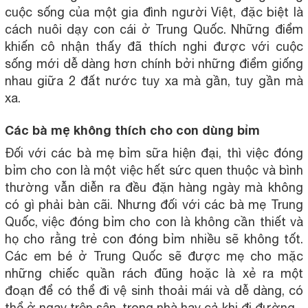
cuộc sống của một gia đình người Việt, đặc biệt là
cách nuôi dạy con cái ở Trung Quốc. Những điểm
khiến cô nhận thấy đã thích nghi được với cuộc
sống mới dễ dàng hơn chính bởi những điểm giống
nhau giữa 2 đất nước tuy xa mà gần, tuy gần mà
xa.
Các bà mẹ không thích cho con dùng bỉm
Đối với các bà mẹ bỉm sữa hiện đại, thì việc đóng
bỉm cho con là một việc hết sức quen thuộc và bình
thường vẫn diễn ra đều đặn hàng ngày mà không
có gì phải bàn cãi. Nhưng đối với các bà mẹ Trung
Quốc, việc đóng bỉm cho con là không cần thiết và
họ cho rằng trẻ con đóng bỉm nhiều sẽ không tốt.
Các em bé ở Trung Quốc sẽ được mẹ cho mặc
những chiếc quần rách đũng hoặc là xẻ ra một
đoạn để có thể đi vệ sinh thoải mái và dễ dàng, có
thể ở ngay trên sân, trong nhà hay cả khi đi đường...