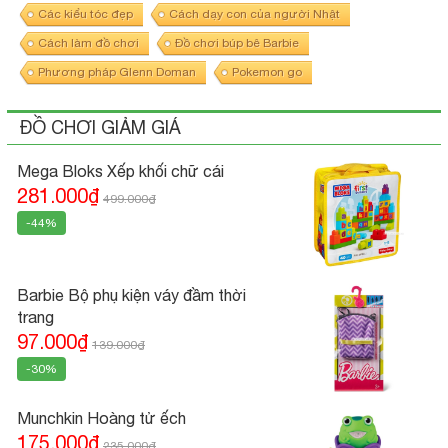
Các kiểu tóc đẹp
Cách dạy con của người Nhật
Cách làm đồ chơi
Đồ chơi búp bê Barbie
Phương pháp Glenn Doman
Pokemon go
ĐỒ CHƠI GIẢM GIÁ
Mega Bloks Xếp khối chữ cái
281.000₫
499.000₫
-44%
Barbie Bộ phụ kiện váy đầm thời
trang
97.000₫
139.000₫
-30%
Munchkin Hoàng tử ếch
175.000₫
235.000₫