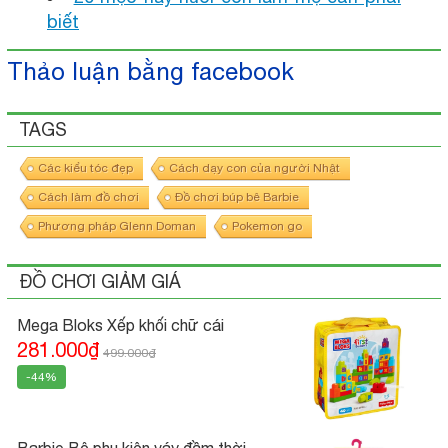
biết
Thảo luận bằng facebook
TAGS
Các kiểu tóc đẹp
Cách dạy con của người Nhật
Cách làm đồ chơi
Đồ chơi búp bê Barbie
Phương pháp Glenn Doman
Pokemon go
ĐỒ CHƠI GIẢM GIÁ
Mega Bloks Xếp khối chữ cái
281.000₫
499.000₫
-44%