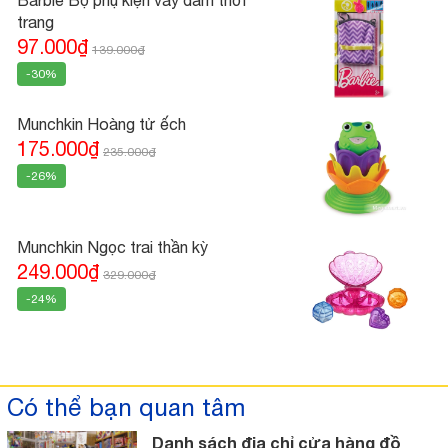
Barbie Bộ phụ kiện váy đầm thời
trang
97.000₫
139.000₫
-30%
Munchkin Hoàng tử ếch
175.000₫
235.000₫
-26%
Munchkin Ngọc trai thần kỳ
249.000₫
329.000₫
-24%
Có thể bạn quan tâm
Danh sách địa chỉ cửa hàng đồ