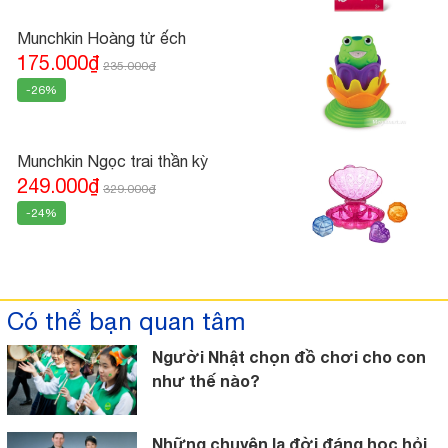
Munchkin Hoàng tử ếch
175.000₫
235.000₫
-26%
Munchkin Ngọc trai thần kỳ
249.000₫
329.000₫
-24%
Có thể bạn quan tâm
Người Nhật chọn đồ chơi cho con
như thế nào?
Những chuyện lạ đời đáng học hỏi