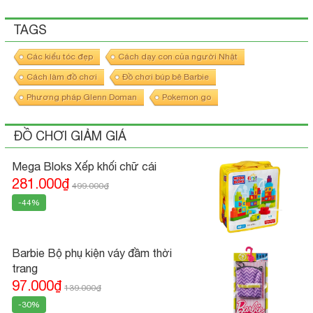
TAGS
Các kiểu tóc đẹp
Cách dạy con của người Nhật
Cách làm đồ chơi
Đồ chơi búp bê Barbie
Phương pháp Glenn Doman
Pokemon go
ĐỒ CHƠI GIẢM GIÁ
Mega Bloks Xếp khối chữ cái
281.000₫
499.000₫
-44%
Barbie Bộ phụ kiện váy đầm thời
trang
97.000₫
139.000₫
-30%