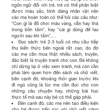
ngôn ngữ đối với trẻ, trẻ có thể phân biệt
được màu sắc, hình dáng nhân vật nên
các mẹ hoàn toàn có thể hỏi các câu như:
“Con gì là đồ chơi màu vàng, vẫn hay thả
trong bồn tắm”, hay “cái gì dùng để lau
người sau khi tắm”,…
Đọc sách: trẻ 2-3 tuổi có nhu cầu tiếp
thu kiến thức bên ngoài rất cao, do đó
các mẹ cần mua thật nhiều sách, truyện,
đặc biệt là truyện tranh cho con. Bé không
chỉ dừng lại ở việc xem tranh, mà còn cần
phải làm quen hơn đến sách và chữ viết,
bên cạnh đó, khoảng thời gian trước khi
đi ngủ cũng là lúc mẹ cần đọc cho con
những câu chuyện hay, những bài học
thực tế mà sau này bé có thể gặp phải.
Bên cạnh đó, các mẹ nên tạo điều kiện
cho bé được tiếp xúc với chữ viết càng