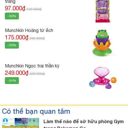
trang
97.000₫
139.000₫
-30%
Munchkin Hoàng tử ếch
175.000₫
235.000₫
-26%
Munchkin Ngọc trai thần kỳ
249.000₫
329.000₫
-24%
Có thể bạn quan tâm
Làm thế nào để sở hữu phòng Gym