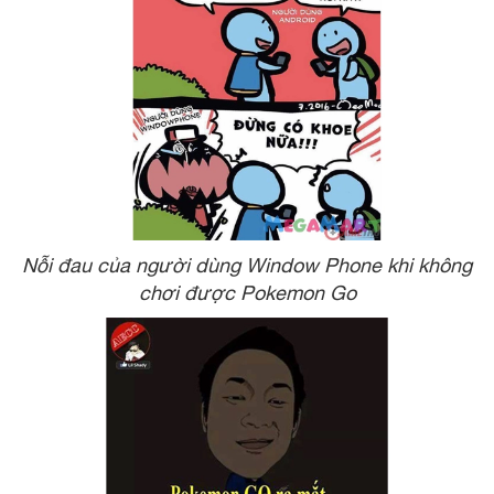
Nỗi đau của người dùng Window Phone khi không
chơi được Pokemon Go