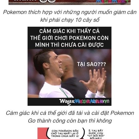
Pokemon thích hợp với những người muốn giảm cân
khi phải chạy 10 cây số
Cảm giác khi cả thế giới đã tải và cài đặt Pokemon
Go thành công còn bạn thì không