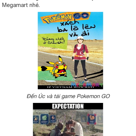
Megamart nhé.
Đến Úc và tải game Pokemon GO