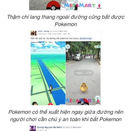
Thậm chí lang thang ngoài đường cũng bắt được
Pokemon
Pokemon có thể xuất hiện ngay giữa đường nên
người chơi cần chú ý an toàn khi bắt Pokemon