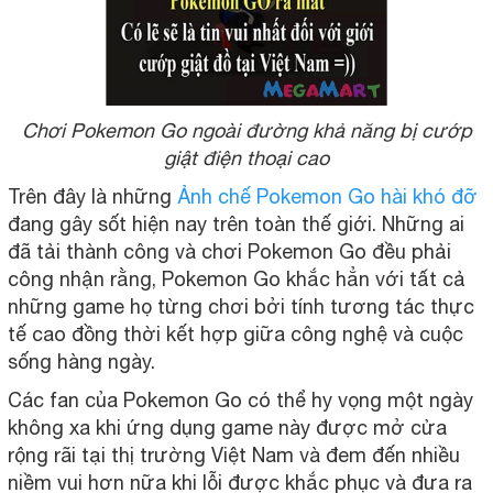
Chơi Pokemon Go ngoài đường khả năng bị cướp
giật điện thoại cao
Trên đây là những
Ảnh chế Pokemon Go hài khó đỡ
đang gây sốt hiện nay trên toàn thế giới. Những ai
đã tải thành công và chơi Pokemon Go đều phải
công nhận rằng, Pokemon Go khắc hẳn với tất cả
những game họ từng chơi bởi tính tương tác thực
tế cao đồng thời kết hợp giữa công nghệ và cuộc
sống hàng ngày.
Các fan của Pokemon Go có thể hy vọng một ngày
không xa khi ứng dụng game này được mở cửa
rộng rãi tại thị trường Việt Nam và đem đến nhiều
niềm vui hơn nữa khi lỗi được khắc phục và đưa ra