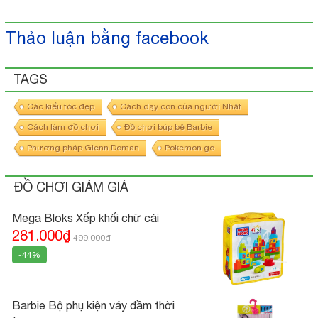
Thảo luận bằng facebook
TAGS
Các kiểu tóc đẹp
Cách dạy con của người Nhật
Cách làm đồ chơi
Đồ chơi búp bê Barbie
Phương pháp Glenn Doman
Pokemon go
ĐỒ CHƠI GIẢM GIÁ
Mega Bloks Xếp khối chữ cái
281.000₫
499.000₫
-44%
Barbie Bộ phụ kiện váy đầm thời