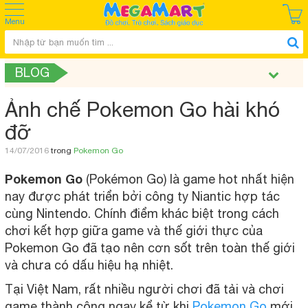
Menu
BLOG
Ảnh chế Pokemon Go hài khó
đỡ
14/07/2016
trong
Pokemon Go
Pokemon Go
(Pokémon Go) là game hot nhất hiện
nay được phát triển bởi công ty Niantic hợp tác
cùng Nintendo. Chính điểm khác biệt trong cách
chơi kết hợp giữa game và thế giới thực của
Pokemon Go đã tạo nên cơn sốt trên toàn thế giới
và chưa có dấu hiệu hạ nhiệt.
Tại Việt Nam, rất nhiều người chơi đã tải và chơi
game thành công ngay kể từ khi
Pokemon Go
mới