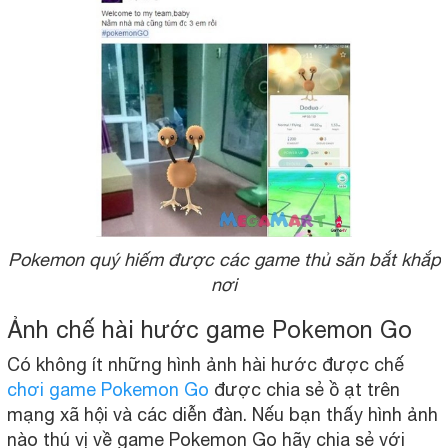
Pokemon quý hiếm được các game thủ săn bắt khắp
nơi
Ảnh chế hài hước game Pokemon Go
Có không ít những hình ảnh hài hước được chế
chơi game Pokemon Go
được chia sẻ ồ ạt trên
mạng xã hội và các diễn đàn. Nếu bạn thấy hình ảnh
nào thú vị về game Pokemon Go hãy chia sẻ với