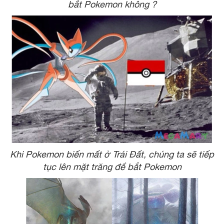
bắt Pokemon không ?
Khi Pokemon biến mất ở Trái Đất, chúng ta sẽ tiếp
tục lên mặt trăng để bắt Pokemon