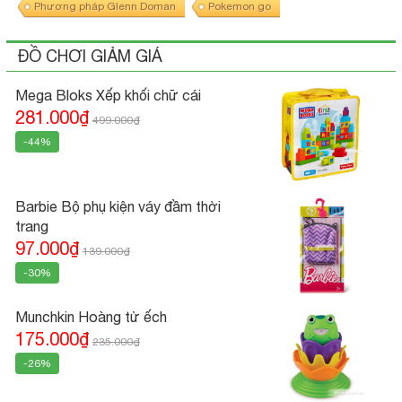
Phương pháp Glenn Doman
Pokemon go
ĐỒ CHƠI GIẢM GIÁ
Mega Bloks Xếp khối chữ cái
281.000₫
499.000₫
-44%
Barbie Bộ phụ kiện váy đầm thời
trang
97.000₫
139.000₫
-30%
Munchkin Hoàng tử ếch
175.000₫
235.000₫
-26%