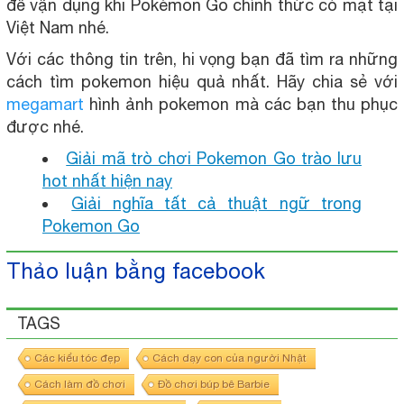
để vận dụng khi Pokémon Go chính thức có mặt tại
Việt Nam nhé.
Với các thông tin trên, hi vọng bạn đã tìm ra những
cách tìm pokemon hiệu quả nhất. Hãy chia sẻ với
megamart
hình ảnh pokemon mà các bạn thu phục
được nhé.
Giải mã trò chơi Pokemon Go trào lưu
hot nhất hiện nay
Giải nghĩa tất cả thuật ngữ trong
Pokemon Go
Thảo luận bằng facebook
TAGS
Các kiểu tóc đẹp
Cách dạy con của người Nhật
Cách làm đồ chơi
Đồ chơi búp bê Barbie